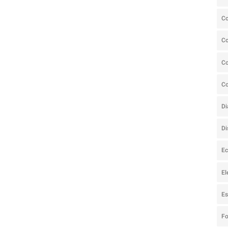
C
C
Co
C
Di
Di
Ec
El
Es
F