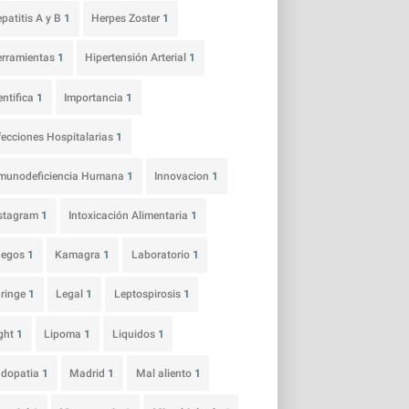
patitis A y B
1
Herpes Zoster
1
rramientas
1
Hipertensión Arterial
1
entifica
1
Importancia
1
fecciones Hospitalarias
1
munodeficiencia Humana
1
Innovacion
1
nstagram
1
Intoxicación Alimentaria
1
uegos
1
Kamagra
1
Laboratorio
1
ringe
1
Legal
1
Leptospirosis
1
ght
1
Lipoma
1
Liquidos
1
udopatia
1
Madrid
1
Mal aliento
1