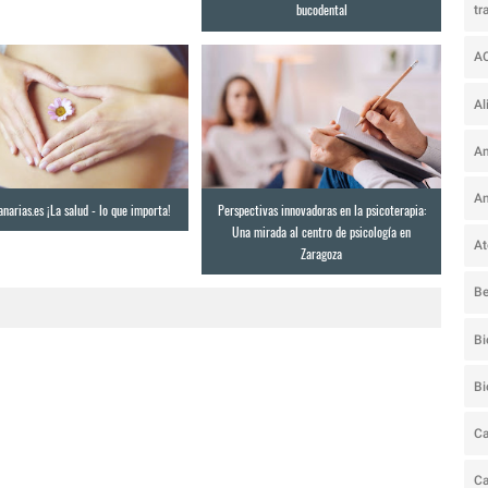
bucodental
tr
A
Al
Am
An
narias.es ¡La salud - lo que importa!
Perspectivas innovadoras en la psicoterapia:
Una mirada al centro de psicología en
At
Zaragoza
Be
Bi
B
Ca
C