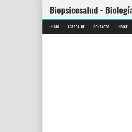
Biopsicosalud - Biologí
INICIO
ACERCA DE
CONTACTO
INDICE