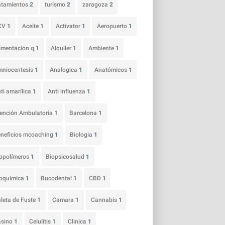
atamientos
2
turismo
2
zaragoza
2
CV
1
Aceite
1
Activator
1
Aeropuerto
1
imentación q
1
Alquiler
1
Ambiente
1
niocentesis
1
Analogica
1
Anatómicos
1
ti amarílica
1
Anti influenza
1
ención Ambulatoria
1
Barcelona
1
neficios mcoaching
1
Biologia
1
opolímeros
1
Biopsicosalud
1
ioquimica
1
Bucodental
1
CBD
1
leta de Fuste
1
Camara
1
Cannabis
1
asino
1
Celulitis
1
Clinica
1