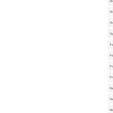
Ma
M
N
O
P
Pi
Po
Pr
R
R
Ri