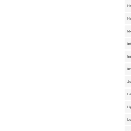
He
He
Id
In
In
I
J
La
Li
L