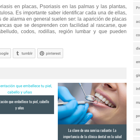
riasis en placas, Psoriasis en las palmas y las plantas,
P
tulosa. Es importante saber identificar cada una de ellas,
s de alarma en general suelen ser: la aparición de placas
ac
ancas que se desprenden con facilidad al rascarse, que
belludo, codos, rodillas, región lumbar y que pueden
co
di
oogle
tumblr
pinterest
e
gi
in
ación que embellece tu piel, cabello
ma
y uñas
pr
s
La clave de una sonrisa radiante: La
importancia de la clínica dental en la salud