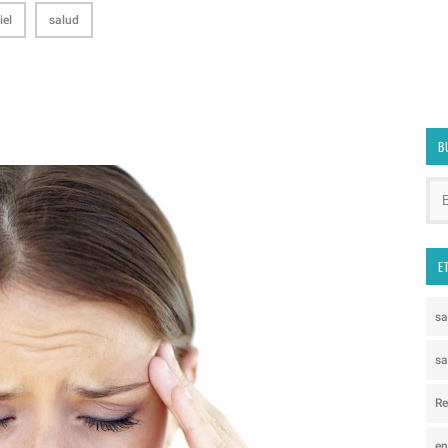
iel
salud
B
E
s
sa
Re
e