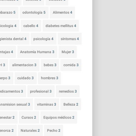
mbarazo
5
odontología
5
Alimentos
4
icologia
4
cabello
4
diabetes mellitus
4
gienista dental
4
psicología
4
síntomas
4
ntajas
4
Anatomía Humana
3
Mujer
3
IH
3
alimentacion
3
bebes
3
comida
3
uerpo
3
cuidado
3
hombres
3
edicamentos
3
profesional
3
remedios
3
ansmision sexual
3
vitaminas
3
Belleza
2
enestar
2
Cursos
2
Equipos médicos
2
enorca
2
Naturales
2
Pecho
2