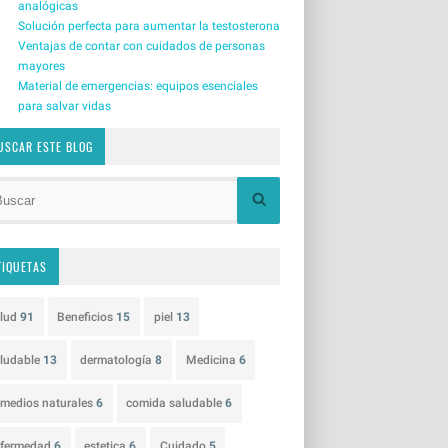
analógicas
Solución perfecta para aumentar la testosterona
Ventajas de contar con cuidados de personas
mayores
Material de emergencias: equipos esenciales
para salvar vidas
USCAR ESTE BLOG
TIQUETAS
alud
91
Beneficios
15
piel
13
ludable
13
dermatología
8
Medicina
6
medios naturales
6
comida saludable
6
nfermedad
6
estetica
6
Cuidado
5