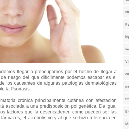
e
Ps
hi
ve
V
demos llegar a preocuparnos por el hecho de llegar a
c
r de riesgo del que difícilmente podemos escapar es el
 de los causantes de algunas patologías dermatológicas
m
lo la Psoriasis.
tr
matoria crónica principalmente cutánea con afectación
á asociada a una predisposición poligenética. De igual
rios factores que la desencadenen como pueden ser las
Bi
 fármacos, el alcoholismo y al que se hizo referencia en
M