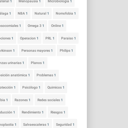
terial
1
Menopausia
1
Microbiología
1
álaga
1
NBA
1
Natural
1
Nomofobia
1
osocomiales
1
Omega 3
1
Online
1
pciones
1
Operacion
1
PRL
1
Paraiso
1
arkinson
1
Personas mayores
1
Philips
1
nzas urinarias
1
Planos
1
sición anatómica
1
Problemas
1
otección
1
Psicólogo
1
Quimicos
1
abia
1
Razones
1
Redes sociales
1
educción
1
Rendimiento
1
Riesgos
1
noplastia
1
Salvaescaleras
1
Seguridad
1