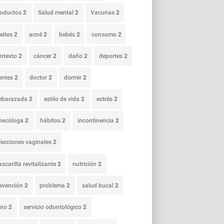
roductos
2
Salud mental
2
Vacunas
2
eites
2
acné
2
bebés
2
consumo
2
ntexto
2
cáncer
2
daño
2
deportes
2
entes
2
doctor
2
dormir
2
mbarazada
2
estilo de vida
2
estrés
2
necóloga
2
hábitos
2
incontinencia
2
fecciones vaginales
2
scarilla revitalizante
2
nutrición
2
evención
2
problema
2
salud bucal
2
ano
2
servicio odontológico
2