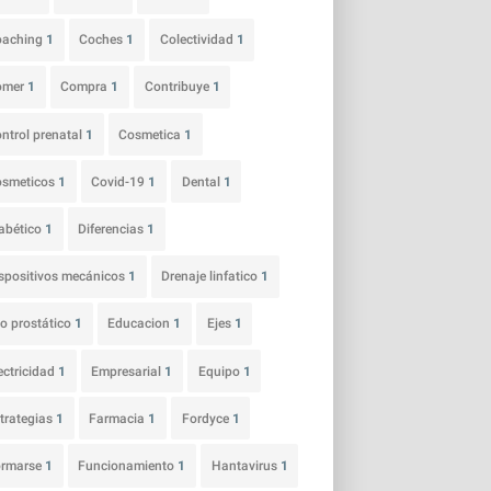
oaching
1
Coches
1
Colectividad
1
omer
1
Compra
1
Contribuye
1
ntrol prenatal
1
Cosmetica
1
osmeticos
1
Covid-19
1
Dental
1
abético
1
Diferencias
1
spositivos mecánicos
1
Drenaje linfatico
1
o prostático
1
Educacion
1
Ejes
1
ectricidad
1
Empresarial
1
Equipo
1
trategias
1
Farmacia
1
Fordyce
1
ormarse
1
Funcionamiento
1
Hantavirus
1