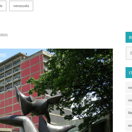
le
venezuela
RIOS
B
E
s
sa
Re
e