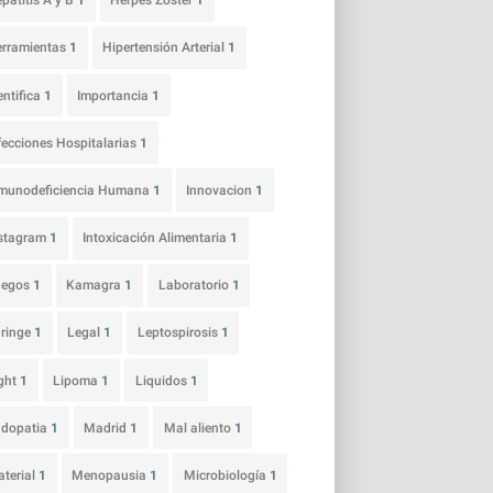
patitis A y B
1
Herpes Zoster
1
rramientas
1
Hipertensión Arterial
1
entifica
1
Importancia
1
fecciones Hospitalarias
1
munodeficiencia Humana
1
Innovacion
1
nstagram
1
Intoxicación Alimentaria
1
uegos
1
Kamagra
1
Laboratorio
1
ringe
1
Legal
1
Leptospirosis
1
ght
1
Lipoma
1
Liquidos
1
udopatia
1
Madrid
1
Mal aliento
1
terial
1
Menopausia
1
Microbiología
1