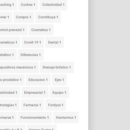
oaching
1
Coches
1
Colectividad
1
omer
1
Compra
1
Contribuye
1
ntrol prenatal
1
Cosmetica
1
osmeticos
1
Covid-19
1
Dental
1
abético
1
Diferencias
1
spositivos mecánicos
1
Drenaje linfatico
1
o prostático
1
Educacion
1
Ejes
1
ectricidad
1
Empresarial
1
Equipo
1
trategias
1
Farmacia
1
Fordyce
1
ormarse
1
Funcionamiento
1
Hantavirus
1