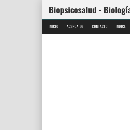
Biopsicosalud - Biologí
INICIO
ACERCA DE
CONTACTO
INDICE