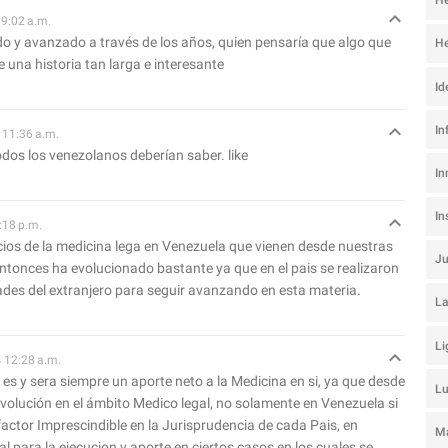
He
 9:02 a.m.
do y avanzado a través de los años, quien pensaría que algo que
He
 una historia tan larga e interesante
Id
In
s 11:36 a.m.
odos los venezolanos deberían saber. like
In
I
:18 p.m.
cios de la medicina lega en Venezuela que vienen desde nuestras
J
entonces ha evolucionado bastante ya que en el pais se realizaron
ades del extranjero para seguir avanzando en esta materia.
La
Li
s 12:28 a.m.
es y sera siempre un aporte neto a la Medicina en si, ya que desde
L
volución en el ámbito Medico legal, no solamente en Venezuela si
factor Imprescindible en la Jurisprudencia de cada Pais, en
Ma
l para la ejecucion y aporte en ciertos casos en los cuales se