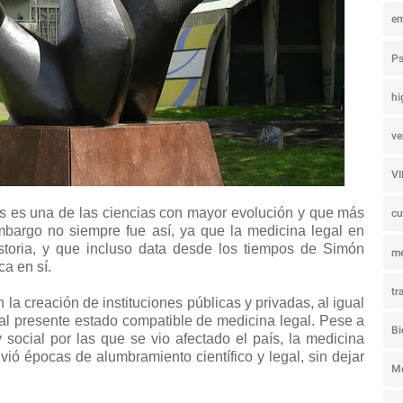
e
Ps
hi
ve
V
 es una de las ciencias con mayor evolución y que más
c
embargo no siempre fue así, ya que la medicina legal en
storia, y que incluso data desde los tiempos de Simón
m
ca en sí.
tr
la creación de instituciones públicas y privadas, al igual
 al presente estado compatible de medicina legal. Pese a
Bi
y social por las que se vio afectado el país, la medicina
ió épocas de alumbramiento científico y legal, sin dejar
M