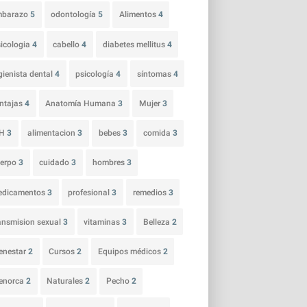
mbarazo
5
odontología
5
Alimentos
4
icologia
4
cabello
4
diabetes mellitus
4
gienista dental
4
psicología
4
síntomas
4
ntajas
4
Anatomía Humana
3
Mujer
3
IH
3
alimentacion
3
bebes
3
comida
3
uerpo
3
cuidado
3
hombres
3
edicamentos
3
profesional
3
remedios
3
ansmision sexual
3
vitaminas
3
Belleza
2
enestar
2
Cursos
2
Equipos médicos
2
enorca
2
Naturales
2
Pecho
2