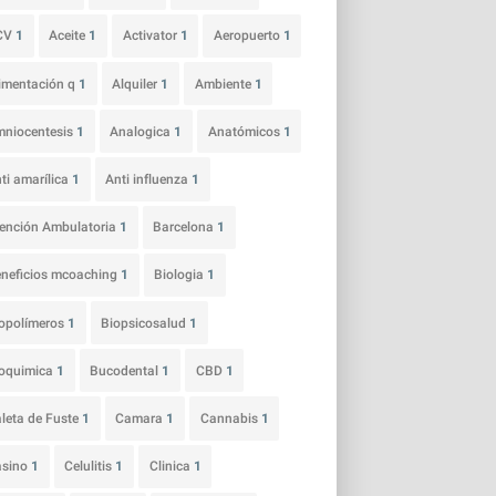
CV
1
Aceite
1
Activator
1
Aeropuerto
1
imentación q
1
Alquiler
1
Ambiente
1
niocentesis
1
Analogica
1
Anatómicos
1
ti amarílica
1
Anti influenza
1
ención Ambulatoria
1
Barcelona
1
neficios mcoaching
1
Biologia
1
opolímeros
1
Biopsicosalud
1
ioquimica
1
Bucodental
1
CBD
1
leta de Fuste
1
Camara
1
Cannabis
1
asino
1
Celulitis
1
Clinica
1