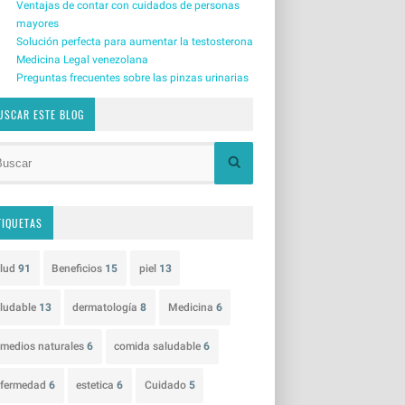
Ventajas de contar con cuidados de personas
mayores
Solución perfecta para aumentar la testosterona
Medicina Legal venezolana
Preguntas frecuentes sobre las pinzas urinarias
USCAR ESTE BLOG
TIQUETAS
alud
91
Beneficios
15
piel
13
ludable
13
dermatología
8
Medicina
6
medios naturales
6
comida saludable
6
nfermedad
6
estetica
6
Cuidado
5