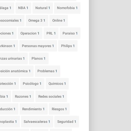
álaga
1
NBA
1
Natural
1
Nomofobia
1
osocomiales
1
Omega 3
1
Online
1
pciones
1
Operacion
1
PRL
1
Paraiso
1
arkinson
1
Personas mayores
1
Philips
1
nzas urinarias
1
Planos
1
sición anatómica
1
Problemas
1
otección
1
Psicólogo
1
Quimicos
1
abia
1
Razones
1
Redes sociales
1
educción
1
Rendimiento
1
Riesgos
1
noplastia
1
Salvaescaleras
1
Seguridad
1