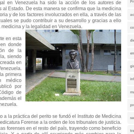
P
al en Venezuela ha sido la acción de los autores de
s al Estado. De esta manera se confirma que la medicina
ria y de los factores involucrados en ella, a través de las
ac
uales se pudo contribuir a su desarrollo y gracias a ello
a medicina y la legalidad en Venezuela.
co
te en esta
di
, en donde
ión de la
e
la, siendo
 creada en
gi
Venezuela.
la primera
in
n médico
blicó por
Código de
ma
 además el
nezuela.
pr
a la práctica del perito se fundó el Instituto de Medicina
s
dicatura Forense a la orden de los tribunales de justicia.
as forenses en el resto del país, trayendo como beneficio
tr