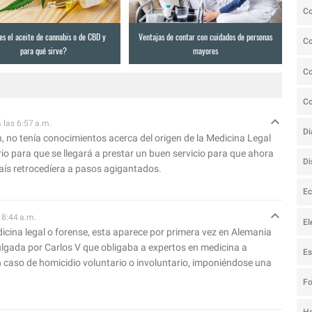
C
es el aceite de cannabis o de CBD y
Ventajas de contar con cuidados de personas
C
para qué sirve?
mayores
Co
C
 las 6:57 a.m.
Di
, no tenía conocimientos acerca del origen de la Medicina Legal
rio para que se llegará a prestar un buen servicio para que ahora
Di
 país retrocedíera a pasos agigantados.
Ec
 8:44 a.m.
El
cina legal o forense, esta aparece por primera vez en Alemania
ulgada por Carlos V que obligaba a expertos en medicina a
Es
n caso de homicidio voluntario o involuntario, imponiéndose una
F