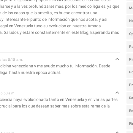
iarse y a la vez profundizarse mas, por los medico legales, ya que
M
 de los casos que lo amerita, es bueno encontrar una
y Interesante el punto de información que nos acota. y asi
N
legal en Venezuela tuvo su evolucion en nuestra Amada
la. Saludos y estare constantemente en este Blog, Esperando mas
O
P
Pi
a las 8:18 a.m.
edicina venezolana y me ayudo mucho tu información. Desde
Po
 legal hasta nuestra época actual.
Pr
 6:50 a.m.
R
 ciencia haya evolucionado tanto en Venezuela y en varias partes
crucial para los que desean saber mas sobre esta rama de la
R
Ri