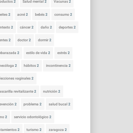
roductos
2
Salud mental
2
Vacunas
2
eites
2
acné
2
bebés
2
consumo
2
ntexto
2
cáncer
2
daño
2
deportes
2
entes
2
doctor
2
dormir
2
mbarazada
2
estilo de vida
2
estrés
2
necóloga
2
hábitos
2
incontinencia
2
fecciones vaginales
2
scarilla revitalizante
2
nutrición
2
evención
2
problema
2
salud bucal
2
ano
2
servicio odontológico
2
atamientos
2
turismo
2
zaragoza
2