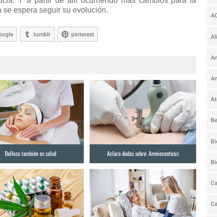
ticia. Y a partir de allí ocurriendo más cambios para la
a se espera seguir su evolución.
A
oogle
tumblr
pinterest
Al
Am
An
At
Be
Bi
Belleza también es salud
Aclara dudas sobre: Amniocentesis
B
Ca
C