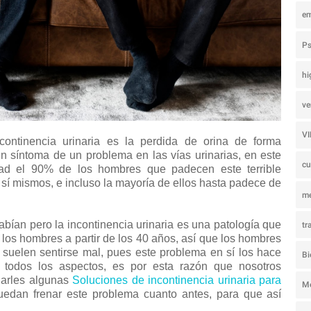
e
Ps
hi
ve
V
ontinencia urinaria es la perdida de orina de forma
un síntoma de un problema en las vías urinarias, en este
c
dad el 90% de los hombres que padecen este terrible
sí mismos, e incluso la mayoría de ellos hasta padece de
m
bían pero la incontinencia urinaria es una patología que
tr
los hombres a partir de los 40 años, así que los hombres
 suelen sentirse mal, pues este problema en sí los hace
Bi
 todos los aspectos, es por esta razón que nosotros
ndarles algunas
Soluciones de incontinencia urinaria para
M
uedan frenar este problema cuanto antes, para que así