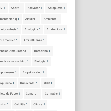
CV
1
Aceite
1
Activator
1
Aeropuerto
1
imentación q
1
Alquiler
1
Ambiente
1
niocentesis
1
Analogica
1
Anatómicos
1
ti amarílica
1
Anti influenza
1
ención Ambulatoria
1
Barcelona
1
neficios mcoaching
1
Biologia
1
opolímeros
1
Biopsicosalud
1
ioquimica
1
Bucodental
1
CBD
1
leta de Fuste
1
Camara
1
Cannabis
1
asino
1
Celulitis
1
Clinica
1