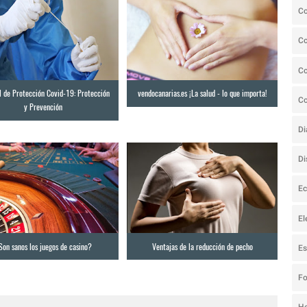
C
C
Co
l de Protección Covid-19: Protección
vendocanarias.es ¡La salud - lo que importa!
C
y Prevención
Di
Di
Ec
El
Son sanos los juegos de casino?
Ventajas de la reducción de pecho
Es
F