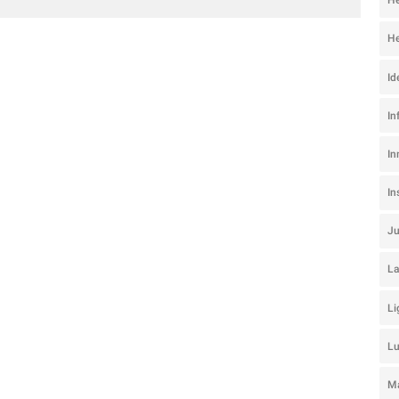
He
He
Id
In
In
I
J
La
Li
L
Ma