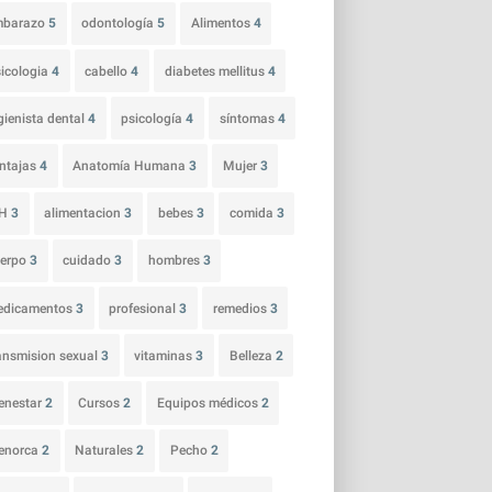
mbarazo
5
odontología
5
Alimentos
4
icologia
4
cabello
4
diabetes mellitus
4
gienista dental
4
psicología
4
síntomas
4
ntajas
4
Anatomía Humana
3
Mujer
3
IH
3
alimentacion
3
bebes
3
comida
3
uerpo
3
cuidado
3
hombres
3
edicamentos
3
profesional
3
remedios
3
ansmision sexual
3
vitaminas
3
Belleza
2
enestar
2
Cursos
2
Equipos médicos
2
enorca
2
Naturales
2
Pecho
2