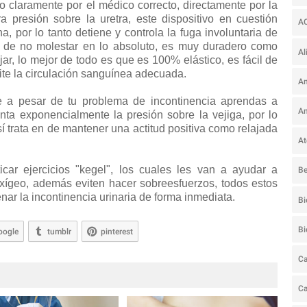
o claramente por el médico correcto, directamente por la
 presión sobre la uretra, este dispositivo en cuestión
A
ina, por lo tanto detiene y controla la fuga involuntaria de
aja de no molestar en lo absoluto, es muy duradero como
Al
ar, lo mejor de todo es que es 100% elástico, es fácil de
ite la circulación sanguínea adecuada.
Am
 a pesar de tu problema de incontinencia aprendas a
An
enta exponencialmente la presión sobre la vejiga, por lo
sí trata en de mantener una actitud positiva como relajada
At
car ejercicios "kegel", los cuales les van a ayudar a
Be
ígeo, además eviten hacer sobreesfuerzos, todos estos
nar la incontinencia urinaria de forma inmediata.
Bi
B
oogle
tumblr
pinterest
Ca
C