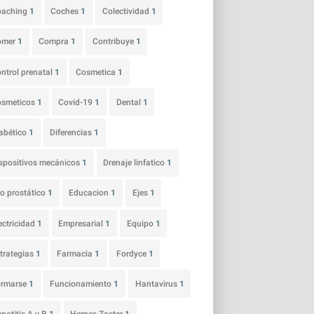
oaching
1
Coches
1
Colectividad
1
omer
1
Compra
1
Contribuye
1
ntrol prenatal
1
Cosmetica
1
osmeticos
1
Covid-19
1
Dental
1
abético
1
Diferencias
1
spositivos mecánicos
1
Drenaje linfatico
1
o prostático
1
Educacion
1
Ejes
1
ectricidad
1
Empresarial
1
Equipo
1
trategias
1
Farmacia
1
Fordyce
1
ormarse
1
Funcionamiento
1
Hantavirus
1