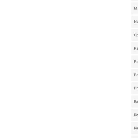
M
N
O
P
Pi
Po
Pr
R
R
Ri