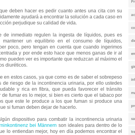
P
que deben hacer es pedir cuanto antes una cita con su
ac
pidamente ayudará a encontrar la solución a cada caso en
cción perjudique su calidad de vida.
co
e de inmediato regulen la ingesta de líquidos, pues es
 mantener un equilibrio en el consumo de líquidos,
di
eber poco, pero tengan en cuenta que cuando ingerimos
centrada y por ende esto hace que menos ganas de ir al
e
omo pueden ver es importante que reduzcan al máximo el
s diuréticos.
gi
te en estos casos, ya que como es de saber el sobrepeso
in
 de riesgo de la incontinencia urinaria, por ello ustedes
dable y rica en fibra, que pueda favorecer el tránsito
ma
 de fumar es lo mejor, si bien es cierto que el tabaco por
tos que este le produce a los que fuman si produce una
pr
que si fuman deben dejar de hacerlo.
ún dispositivo para combatir la incontinencia urinaria
s
ninkontinenz bei Männern
son ideales para dentro de lo
ue lo entiendan mejor, hoy en día podemos encontrar el
tr