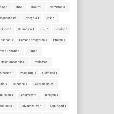
álaga
1
NBA
1
Natural
1
Nomofobia
1
osocomiales
1
Omega 3
1
Online
1
pciones
1
Operacion
1
PRL
1
Paraiso
1
arkinson
1
Personas mayores
1
Philips
1
nzas urinarias
1
Planos
1
sición anatómica
1
Problemas
1
otección
1
Psicólogo
1
Quimicos
1
abia
1
Razones
1
Redes sociales
1
educción
1
Rendimiento
1
Riesgos
1
noplastia
1
Salvaescaleras
1
Seguridad
1