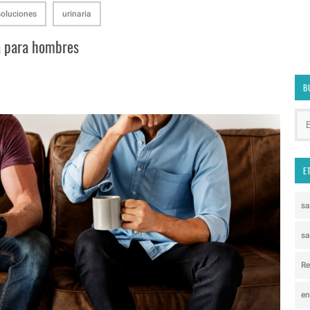
soluciones
urinaria
ia para hombres
B
E
s
sa
Re
e