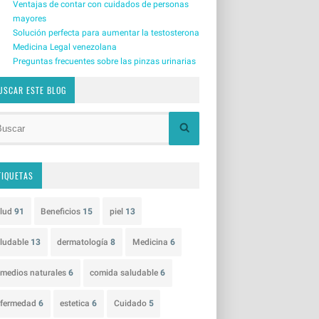
Ventajas de contar con cuidados de personas
mayores
Solución perfecta para aumentar la testosterona
Medicina Legal venezolana
Preguntas frecuentes sobre las pinzas urinarias
USCAR ESTE BLOG
TIQUETAS
alud
91
Beneficios
15
piel
13
ludable
13
dermatología
8
Medicina
6
medios naturales
6
comida saludable
6
nfermedad
6
estetica
6
Cuidado
5