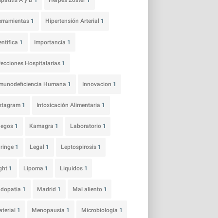
patitis A y B
1
Herpes Zoster
1
rramientas
1
Hipertensión Arterial
1
entifica
1
Importancia
1
fecciones Hospitalarias
1
munodeficiencia Humana
1
Innovacion
1
nstagram
1
Intoxicación Alimentaria
1
uegos
1
Kamagra
1
Laboratorio
1
ringe
1
Legal
1
Leptospirosis
1
ght
1
Lipoma
1
Liquidos
1
udopatia
1
Madrid
1
Mal aliento
1
terial
1
Menopausia
1
Microbiología
1