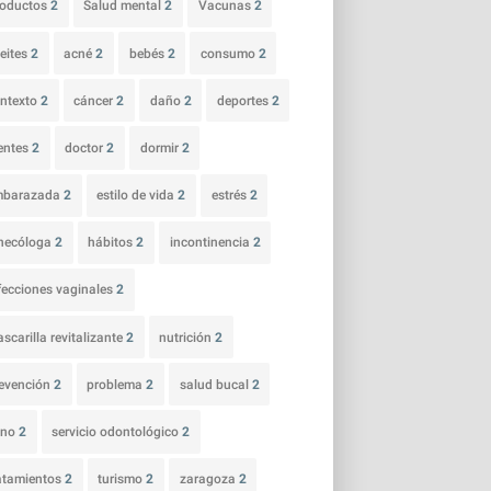
roductos
2
Salud mental
2
Vacunas
2
eites
2
acné
2
bebés
2
consumo
2
ntexto
2
cáncer
2
daño
2
deportes
2
entes
2
doctor
2
dormir
2
mbarazada
2
estilo de vida
2
estrés
2
necóloga
2
hábitos
2
incontinencia
2
fecciones vaginales
2
scarilla revitalizante
2
nutrición
2
evención
2
problema
2
salud bucal
2
ano
2
servicio odontológico
2
atamientos
2
turismo
2
zaragoza
2