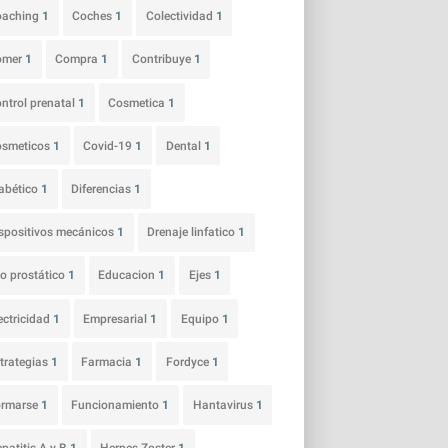
oaching
1
Coches
1
Colectividad
1
omer
1
Compra
1
Contribuye
1
ntrol prenatal
1
Cosmetica
1
osmeticos
1
Covid-19
1
Dental
1
abético
1
Diferencias
1
spositivos mecánicos
1
Drenaje linfatico
1
o prostático
1
Educacion
1
Ejes
1
ectricidad
1
Empresarial
1
Equipo
1
trategias
1
Farmacia
1
Fordyce
1
ormarse
1
Funcionamiento
1
Hantavirus
1