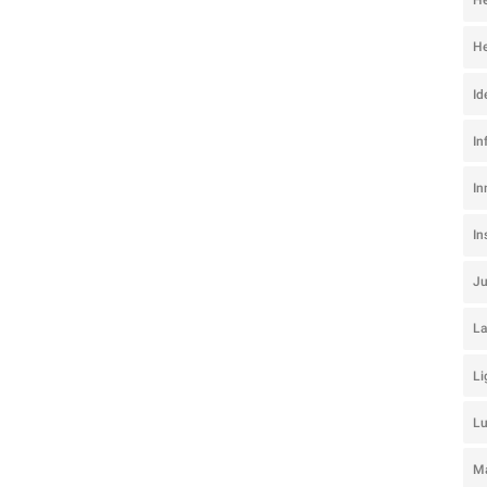
He
He
Id
In
In
I
J
La
Li
L
Ma