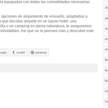
ña equipadas con todas las comodidades necesarias
A
 opciones de alojamiento de ensueño, adaptadas a
Al
 que decidas alojarte en un lujoso hotel, una
villa o un camping en plena naturaleza, te aseguramos
Am
olvidables. Así que no lo pienses más y descubre este
An
At
oogle
tumblr
pinterest
Be
Bi
B
Ca
C