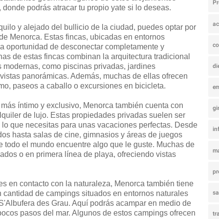
P
 donde podrás atracar tu propio yate si lo deseas.
ac
uilo y alejado del bullicio de la ciudad, puedes optar por
s de Menorca. Estas fincas, ubicadas en entornos
co
 la oportunidad de desconectar completamente y
has de estas fincas combinan la arquitectura tradicional
 modernas, como piscinas privadas, jardines
di
 vistas panorámicas. Además, muchas de ellas ofrecen
smo, paseos a caballo o excursiones en bicicleta.
e
más íntimo y exclusivo, Menorca también cuenta con
gi
alquiler de lujo. Estas propiedades privadas suelen ser
 lo que necesitas para unas vacaciones perfectas. Desde
in
dos hasta salas de cine, gimnasios y áreas de juegos
que todo el mundo encuentre algo que le guste. Muchas de
ma
ados o en primera línea de playa, ofreciendo vistas
pr
nes en contacto con la naturaleza, Menorca también tiene
an cantidad de campings situados en entornos naturales
s
 S'Albufera des Grau. Aquí podrás acampar en medio de
pocos pasos del mar. Algunos de estos campings ofrecen
tr