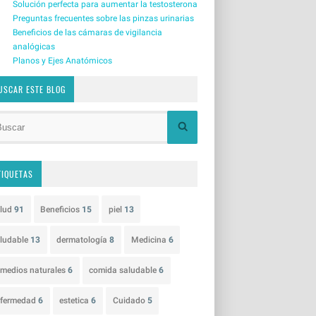
Solución perfecta para aumentar la testosterona
Preguntas frecuentes sobre las pinzas urinarias
Beneficios de las cámaras de vigilancia
analógicas
Planos y Ejes Anatómicos
USCAR ESTE BLOG
TIQUETAS
alud
91
Beneficios
15
piel
13
ludable
13
dermatología
8
Medicina
6
medios naturales
6
comida saludable
6
nfermedad
6
estetica
6
Cuidado
5