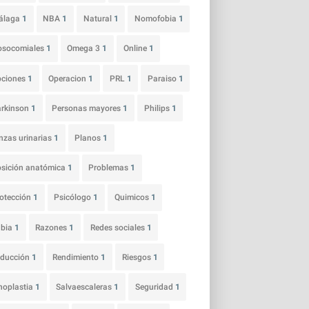
álaga
1
NBA
1
Natural
1
Nomofobia
1
osocomiales
1
Omega 3
1
Online
1
pciones
1
Operacion
1
PRL
1
Paraiso
1
arkinson
1
Personas mayores
1
Philips
1
nzas urinarias
1
Planos
1
sición anatómica
1
Problemas
1
otección
1
Psicólogo
1
Quimicos
1
abia
1
Razones
1
Redes sociales
1
educción
1
Rendimiento
1
Riesgos
1
noplastia
1
Salvaescaleras
1
Seguridad
1