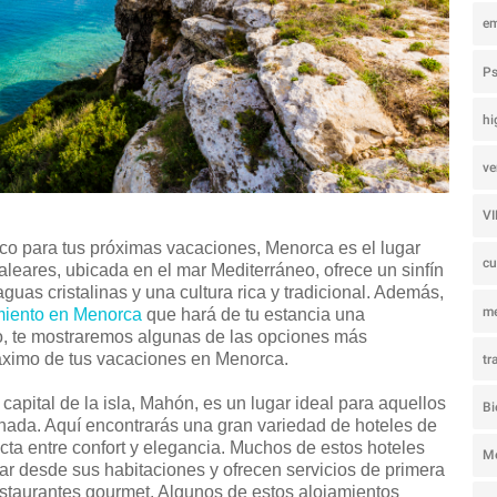
e
Ps
hi
ve
V
co para tus próximas vacaciones, Menorca es el lugar
c
 Baleares, ubicada en el mar Mediterráneo, ofrece un sinfín
guas cristalinas y una cultura rica y tradicional. Además,
m
miento en Menorca
que hará de tu estancia una
ulo, te mostraremos algunas de las opciones más
 máximo de tus vacaciones en Menorca.
tr
capital de la isla, Mahón, es un lugar ideal para aquellos
Bi
nada. Aquí encontrarás una gran variedad de hoteles de
cta entre confort y elegancia. Muchos de estos hoteles
M
ar desde sus habitaciones y ofrecen servicios de primera
restaurantes gourmet. Algunos de estos alojamientos