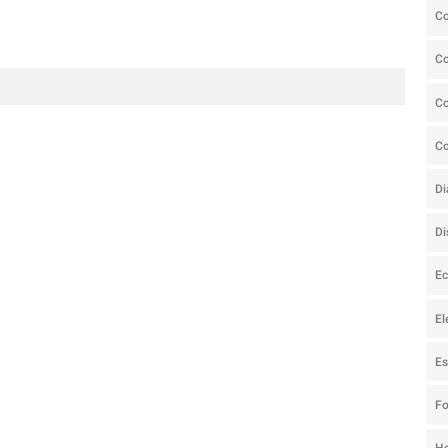
C
C
Co
C
Di
Di
Ec
El
Es
F