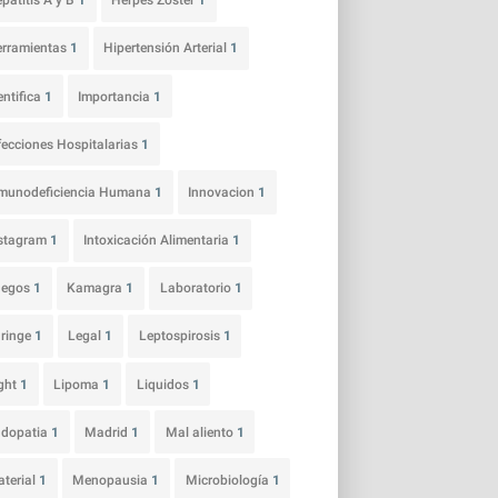
patitis A y B
1
Herpes Zoster
1
rramientas
1
Hipertensión Arterial
1
entifica
1
Importancia
1
fecciones Hospitalarias
1
munodeficiencia Humana
1
Innovacion
1
nstagram
1
Intoxicación Alimentaria
1
uegos
1
Kamagra
1
Laboratorio
1
ringe
1
Legal
1
Leptospirosis
1
ght
1
Lipoma
1
Liquidos
1
udopatia
1
Madrid
1
Mal aliento
1
terial
1
Menopausia
1
Microbiología
1