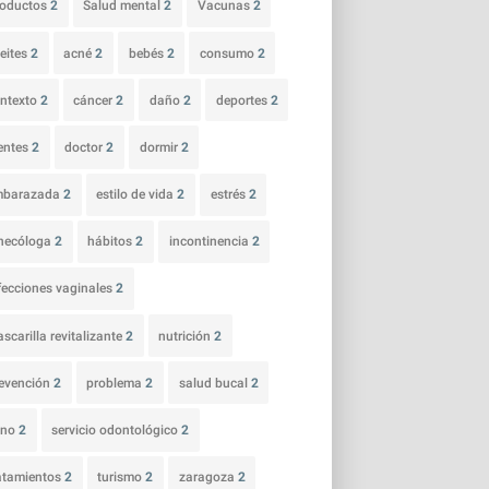
roductos
2
Salud mental
2
Vacunas
2
eites
2
acné
2
bebés
2
consumo
2
ntexto
2
cáncer
2
daño
2
deportes
2
entes
2
doctor
2
dormir
2
mbarazada
2
estilo de vida
2
estrés
2
necóloga
2
hábitos
2
incontinencia
2
fecciones vaginales
2
scarilla revitalizante
2
nutrición
2
evención
2
problema
2
salud bucal
2
ano
2
servicio odontológico
2
atamientos
2
turismo
2
zaragoza
2