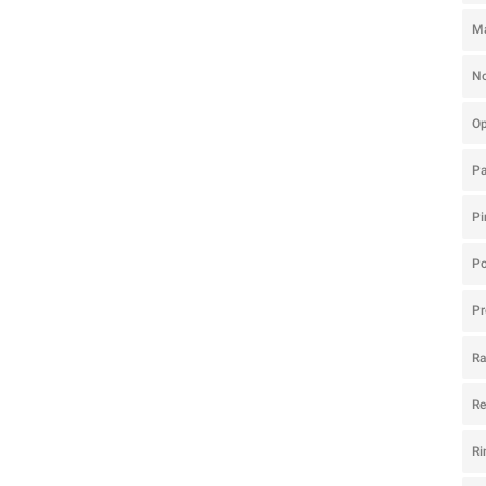
M
N
O
P
Pi
Po
Pr
R
R
Ri