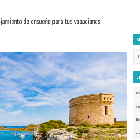
ojamiento de ensueño para tus vacaciones
B
E
s
sa
Re
e