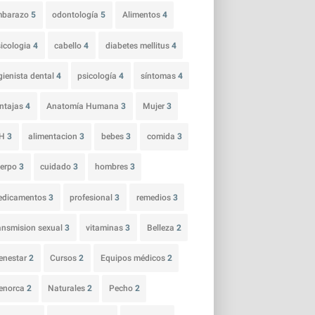
mbarazo
5
odontología
5
Alimentos
4
icologia
4
cabello
4
diabetes mellitus
4
gienista dental
4
psicología
4
síntomas
4
ntajas
4
Anatomía Humana
3
Mujer
3
IH
3
alimentacion
3
bebes
3
comida
3
uerpo
3
cuidado
3
hombres
3
edicamentos
3
profesional
3
remedios
3
ansmision sexual
3
vitaminas
3
Belleza
2
enestar
2
Cursos
2
Equipos médicos
2
enorca
2
Naturales
2
Pecho
2