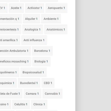
CV
1
Aceite
1
Activator
1
Aeropuerto
1
imentación q
1
Alquiler
1
Ambiente
1
niocentesis
1
Analogica
1
Anatómicos
1
ti amarílica
1
Anti influenza
1
ención Ambulatoria
1
Barcelona
1
neficios mcoaching
1
Biologia
1
opolímeros
1
Biopsicosalud
1
ioquimica
1
Bucodental
1
CBD
1
leta de Fuste
1
Camara
1
Cannabis
1
asino
1
Celulitis
1
Clinica
1