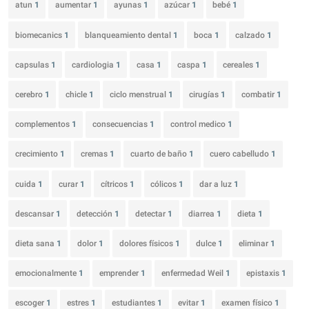
atun
1
aumentar
1
ayunas
1
azúcar
1
bebé
1
biomecanics
1
blanqueamiento dental
1
boca
1
calzado
1
capsulas
1
cardiologia
1
casa
1
caspa
1
cereales
1
cerebro
1
chicle
1
ciclo menstrual
1
cirugías
1
combatir
1
complementos
1
consecuencias
1
control medico
1
crecimiento
1
cremas
1
cuarto de baño
1
cuero cabelludo
1
cuida
1
curar
1
cítricos
1
cólicos
1
dar a luz
1
descansar
1
detección
1
detectar
1
diarrea
1
dieta
1
dieta sana
1
dolor
1
dolores físicos
1
dulce
1
eliminar
1
emocionalmente
1
emprender
1
enfermedad Weil
1
epistaxis
1
escoger
1
estres
1
estudiantes
1
evitar
1
examen físico
1