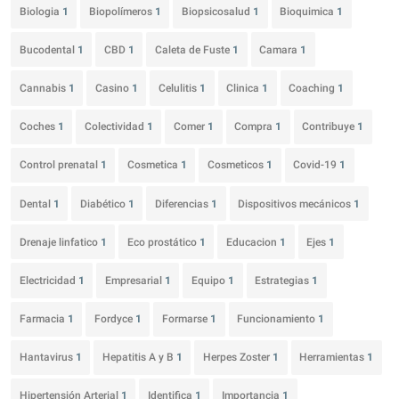
Biologia
1
Biopolímeros
1
Biopsicosalud
1
Bioquimica
1
Bucodental
1
CBD
1
Caleta de Fuste
1
Camara
1
Cannabis
1
Casino
1
Celulitis
1
Clinica
1
Coaching
1
Coches
1
Colectividad
1
Comer
1
Compra
1
Contribuye
1
Control prenatal
1
Cosmetica
1
Cosmeticos
1
Covid-19
1
Dental
1
Diabético
1
Diferencias
1
Dispositivos mecánicos
1
Drenaje linfatico
1
Eco prostático
1
Educacion
1
Ejes
1
Electricidad
1
Empresarial
1
Equipo
1
Estrategias
1
Farmacia
1
Fordyce
1
Formarse
1
Funcionamiento
1
Hantavirus
1
Hepatitis A y B
1
Herpes Zoster
1
Herramientas
1
Hipertensión Arterial
1
Identifica
1
Importancia
1