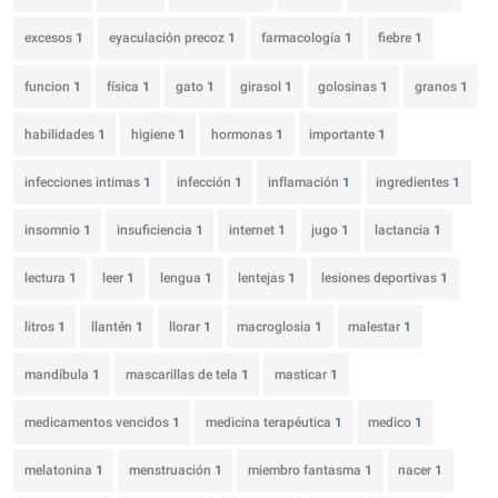
excesos
1
eyaculación precoz
1
farmacología
1
fiebre
1
funcion
1
física
1
gato
1
girasol
1
golosinas
1
granos
1
habilidades
1
higiene
1
hormonas
1
importante
1
infecciones intimas
1
infección
1
inflamación
1
ingredientes
1
insomnio
1
insuficiencia
1
internet
1
jugo
1
lactancia
1
lectura
1
leer
1
lengua
1
lentejas
1
lesiones deportivas
1
litros
1
llantén
1
llorar
1
macroglosia
1
malestar
1
mandíbula
1
mascarillas de tela
1
masticar
1
medicamentos vencidos
1
medicina terapéutica
1
medico
1
melatonina
1
menstruación
1
miembro fantasma
1
nacer
1