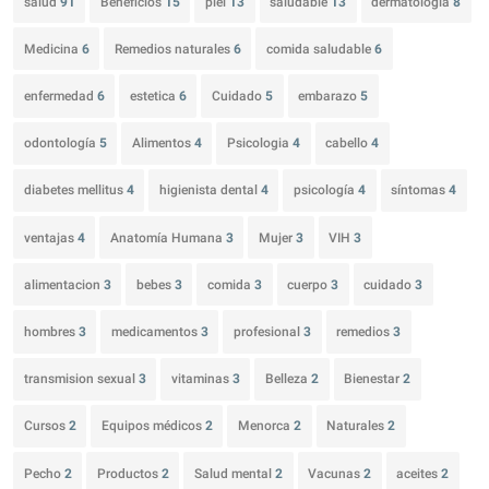
salud
91
Beneficios
15
piel
13
saludable
13
dermatología
8
Medicina
6
Remedios naturales
6
comida saludable
6
enfermedad
6
estetica
6
Cuidado
5
embarazo
5
odontología
5
Alimentos
4
Psicologia
4
cabello
4
diabetes mellitus
4
higienista dental
4
psicología
4
síntomas
4
ventajas
4
Anatomía Humana
3
Mujer
3
VIH
3
alimentacion
3
bebes
3
comida
3
cuerpo
3
cuidado
3
hombres
3
medicamentos
3
profesional
3
remedios
3
transmision sexual
3
vitaminas
3
Belleza
2
Bienestar
2
Cursos
2
Equipos médicos
2
Menorca
2
Naturales
2
Pecho
2
Productos
2
Salud mental
2
Vacunas
2
aceites
2