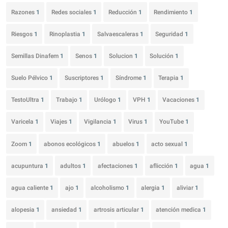
Razones
1
Redes sociales
1
Reducción
1
Rendimiento
1
Riesgos
1
Rinoplastia
1
Salvaescaleras
1
Seguridad
1
Semillas Dinafem
1
Senos
1
Solucion
1
Solución
1
Suelo Pélvico
1
Suscriptores
1
Síndrome
1
Terapia
1
TestoUltra
1
Trabajo
1
Urólogo
1
VPH
1
Vacaciones
1
Varicela
1
Viajes
1
Vigilancia
1
Virus
1
YouTube
1
Zoom
1
abonos ecológicos
1
abuelos
1
acto sexual
1
acupuntura
1
adultos
1
afectaciones
1
aflicción
1
agua
1
agua caliente
1
ajo
1
alcoholismo
1
alergia
1
aliviar
1
alopesia
1
ansiedad
1
artrosis articular
1
atención medica
1