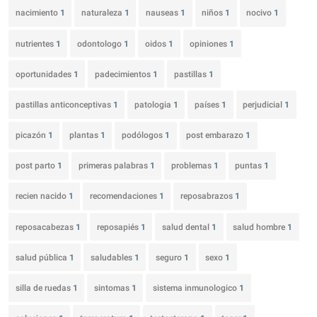
nacimiento
1
naturaleza
1
nauseas
1
niños
1
nocivo
1
nutrientes
1
odontologo
1
oidos
1
opiniones
1
oportunidades
1
padecimientos
1
pastillas
1
pastillas anticonceptivas
1
patologia
1
países
1
perjudicial
1
picazón
1
plantas
1
podólogos
1
post embarazo
1
post parto
1
primeras palabras
1
problemas
1
puntas
1
recien nacido
1
recomendaciones
1
reposabrazos
1
reposacabezas
1
reposapiés
1
salud dental
1
salud hombre
1
salud pública
1
saludables
1
seguro
1
sexo
1
silla de ruedas
1
sintomas
1
sistema inmunologico
1