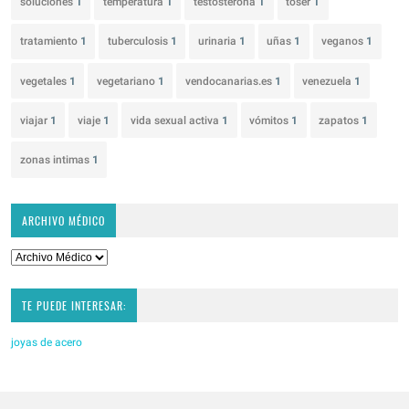
soluciones
1
temperatura
1
testosterona
1
toser
1
tratamiento
1
tuberculosis
1
urinaria
1
uñas
1
veganos
1
vegetales
1
vegetariano
1
vendocanarias.es
1
venezuela
1
viajar
1
viaje
1
vida sexual activa
1
vómitos
1
zapatos
1
zonas intimas
1
ARCHIVO MÉDICO
TE PUEDE INTERESAR:
joyas de acero