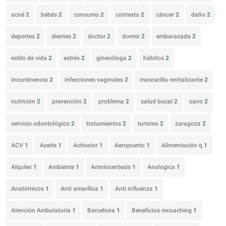
acné
2
bebés
2
consumo
2
contexto
2
cáncer
2
daño
2
deportes
2
dientes
2
doctor
2
dormir
2
embarazada
2
estilo de vida
2
estrés
2
ginecóloga
2
hábitos
2
incontinencia
2
infecciones vaginales
2
mascarilla revitalizante
2
nutrición
2
prevención
2
problema
2
salud bucal
2
sano
2
servicio odontológico
2
tratamientos
2
turismo
2
zaragoza
2
ACV
1
Aceite
1
Activator
1
Aeropuerto
1
Alimentación q
1
Alquiler
1
Ambiente
1
Amniocentesis
1
Analogica
1
Anatómicos
1
Anti amarílica
1
Anti influenza
1
Atención Ambulatoria
1
Barcelona
1
Beneficios mcoaching
1