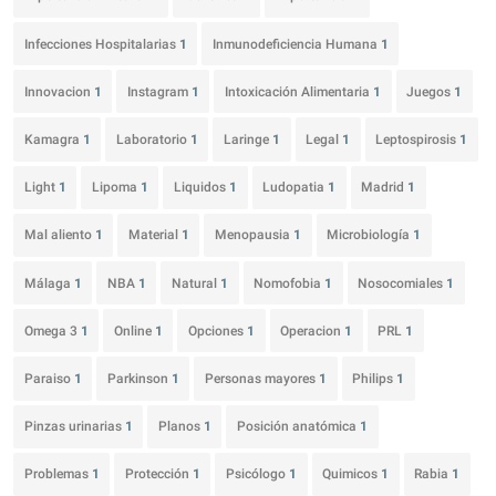
Infecciones Hospitalarias
1
Inmunodeficiencia Humana
1
Innovacion
1
Instagram
1
Intoxicación Alimentaria
1
Juegos
1
Kamagra
1
Laboratorio
1
Laringe
1
Legal
1
Leptospirosis
1
Light
1
Lipoma
1
Liquidos
1
Ludopatia
1
Madrid
1
Mal aliento
1
Material
1
Menopausia
1
Microbiología
1
Málaga
1
NBA
1
Natural
1
Nomofobia
1
Nosocomiales
1
Omega 3
1
Online
1
Opciones
1
Operacion
1
PRL
1
Paraiso
1
Parkinson
1
Personas mayores
1
Philips
1
Pinzas urinarias
1
Planos
1
Posición anatómica
1
Problemas
1
Protección
1
Psicólogo
1
Quimicos
1
Rabia
1