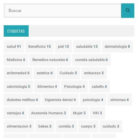
ETIQUETAS
salud
91
Beneficios
15
piel
13
saludable
13
dermatología
8
Medicina
6
Remedios naturales
6
comida saludable
6
enfermedad
6
estetica
6
Cuidado
5
embarazo
5
odontología
5
Alimentos
4
Psicologia
4
cabello
4
diabetes mellitus
4
higienista dental
4
psicología
4
síntomas
4
ventajas
4
Anatomía Humana
3
Mujer
3
VIH
3
alimentacion
3
bebes
3
comida
3
cuerpo
3
cuidado
3