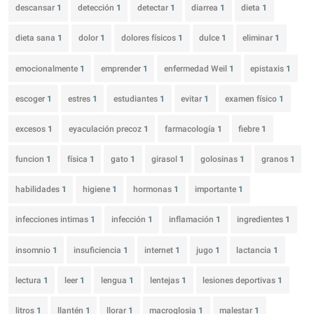
descansar
1
detección
1
detectar
1
diarrea
1
dieta
1
dieta sana
1
dolor
1
dolores físicos
1
dulce
1
eliminar
1
emocionalmente
1
emprender
1
enfermedad Weil
1
epistaxis
1
escoger
1
estres
1
estudiantes
1
evitar
1
examen físico
1
excesos
1
eyaculación precoz
1
farmacología
1
fiebre
1
funcion
1
física
1
gato
1
girasol
1
golosinas
1
granos
1
habilidades
1
higiene
1
hormonas
1
importante
1
infecciones intimas
1
infección
1
inflamación
1
ingredientes
1
insomnio
1
insuficiencia
1
internet
1
jugo
1
lactancia
1
lectura
1
leer
1
lengua
1
lentejas
1
lesiones deportivas
1
litros
1
llantén
1
llorar
1
macroglosia
1
malestar
1