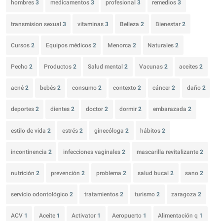
hombres
3
medicamentos
3
profesional
3
remedios
3
transmision sexual
3
vitaminas
3
Belleza
2
Bienestar
2
Cursos
2
Equipos médicos
2
Menorca
2
Naturales
2
Pecho
2
Productos
2
Salud mental
2
Vacunas
2
aceites
2
acné
2
bebés
2
consumo
2
contexto
2
cáncer
2
daño
2
deportes
2
dientes
2
doctor
2
dormir
2
embarazada
2
estilo de vida
2
estrés
2
ginecóloga
2
hábitos
2
incontinencia
2
infecciones vaginales
2
mascarilla revitalizante
2
nutrición
2
prevención
2
problema
2
salud bucal
2
sano
2
servicio odontológico
2
tratamientos
2
turismo
2
zaragoza
2
ACV
1
Aceite
1
Activator
1
Aeropuerto
1
Alimentación q
1