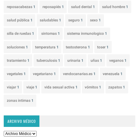
reposacabezas
1
reposapiés
1
salud dental
1
salud hombre
1
salud pública
1
saludables
1
seguro
1
sexo
1
silla de ruedas
1
sintomas
1
sistema inmunologico
1
soluciones
1
temperatura
1
testosterona
1
toser
1
tratamiento
1
tuberculosis
1
urinaria
1
uñas
1
veganos
1
vegetales
1
vegetariano
1
vendocanarias.es
1
venezuela
1
viajar
1
viaje
1
vida sexual activa
1
vómitos
1
zapatos
1
zonas intimas
1
ARCHIVO MÉDICO