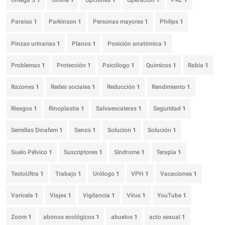
Omega 3
1
Online
1
Opciones
1
Operacion
1
PRL
1
Paraiso
1
Parkinson
1
Personas mayores
1
Philips
1
Pinzas urinarias
1
Planos
1
Posición anatómica
1
Problemas
1
Protección
1
Psicólogo
1
Quimicos
1
Rabia
1
Razones
1
Redes sociales
1
Reducción
1
Rendimiento
1
Riesgos
1
Rinoplastia
1
Salvaescaleras
1
Seguridad
1
Semillas Dinafem
1
Senos
1
Solucion
1
Solución
1
Suelo Pélvico
1
Suscriptores
1
Síndrome
1
Terapia
1
TestoUltra
1
Trabajo
1
Urólogo
1
VPH
1
Vacaciones
1
Varicela
1
Viajes
1
Vigilancia
1
Virus
1
YouTube
1
Zoom
1
abonos ecológicos
1
abuelos
1
acto sexual
1