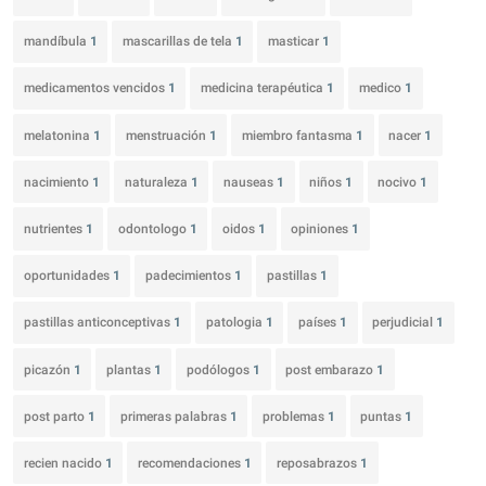
mandíbula
1
mascarillas de tela
1
masticar
1
medicamentos vencidos
1
medicina terapéutica
1
medico
1
melatonina
1
menstruación
1
miembro fantasma
1
nacer
1
nacimiento
1
naturaleza
1
nauseas
1
niños
1
nocivo
1
nutrientes
1
odontologo
1
oidos
1
opiniones
1
oportunidades
1
padecimientos
1
pastillas
1
pastillas anticonceptivas
1
patologia
1
países
1
perjudicial
1
picazón
1
plantas
1
podólogos
1
post embarazo
1
post parto
1
primeras palabras
1
problemas
1
puntas
1
recien nacido
1
recomendaciones
1
reposabrazos
1