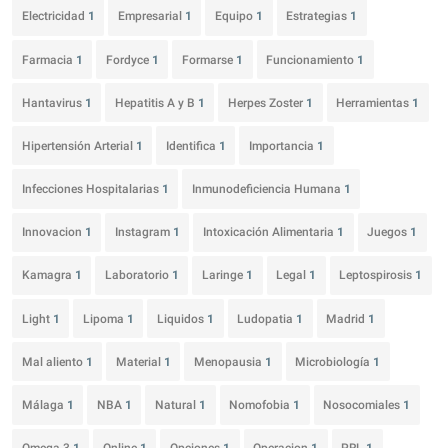
Electricidad
1
Empresarial
1
Equipo
1
Estrategias
1
Farmacia
1
Fordyce
1
Formarse
1
Funcionamiento
1
Hantavirus
1
Hepatitis A y B
1
Herpes Zoster
1
Herramientas
1
Hipertensión Arterial
1
Identifica
1
Importancia
1
Infecciones Hospitalarias
1
Inmunodeficiencia Humana
1
Innovacion
1
Instagram
1
Intoxicación Alimentaria
1
Juegos
1
Kamagra
1
Laboratorio
1
Laringe
1
Legal
1
Leptospirosis
1
Light
1
Lipoma
1
Liquidos
1
Ludopatia
1
Madrid
1
Mal aliento
1
Material
1
Menopausia
1
Microbiología
1
Málaga
1
NBA
1
Natural
1
Nomofobia
1
Nosocomiales
1