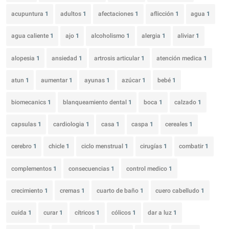
acupuntura
1
adultos
1
afectaciones
1
aflicción
1
agua
1
agua caliente
1
ajo
1
alcoholismo
1
alergia
1
aliviar
1
alopesia
1
ansiedad
1
artrosis articular
1
atención medica
1
atun
1
aumentar
1
ayunas
1
azúcar
1
bebé
1
biomecanics
1
blanqueamiento dental
1
boca
1
calzado
1
capsulas
1
cardiologia
1
casa
1
caspa
1
cereales
1
cerebro
1
chicle
1
ciclo menstrual
1
cirugías
1
combatir
1
complementos
1
consecuencias
1
control medico
1
crecimiento
1
cremas
1
cuarto de baño
1
cuero cabelludo
1
cuida
1
curar
1
cítricos
1
cólicos
1
dar a luz
1