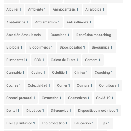
Alquiler
1
Ambiente
1
Amniocentesis
1
Analogica
1
Anatómicos
1
Anti amarílica
1
Anti influenza
1
Atención Ambulatoria
1
Barcelona
1
Beneficios mcoaching
1
Biologia
1
Biopolímeros
1
Biopsicosalud
1
Bioquimica
1
Bucodental
1
CBD
1
Caleta de Fuste
1
Camara
1
Cannabis
1
Casino
1
Celulitis
1
Clinica
1
Coaching
1
Coches
1
Colectividad
1
Comer
1
Compra
1
Contribuye
1
Control prenatal
1
Cosmetica
1
Cosmeticos
1
Covid-19
1
Dental
1
Diabético
1
Diferencias
1
Dispositivos mecánicos
1
Drenaje linfatico
1
Eco prostático
1
Educacion
1
Ejes
1