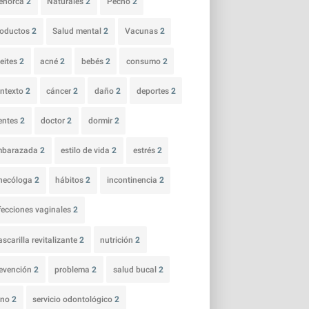
enorca
2
Naturales
2
Pecho
2
roductos
2
Salud mental
2
Vacunas
2
eites
2
acné
2
bebés
2
consumo
2
ntexto
2
cáncer
2
daño
2
deportes
2
entes
2
doctor
2
dormir
2
mbarazada
2
estilo de vida
2
estrés
2
necóloga
2
hábitos
2
incontinencia
2
fecciones vaginales
2
scarilla revitalizante
2
nutrición
2
evención
2
problema
2
salud bucal
2
ano
2
servicio odontológico
2