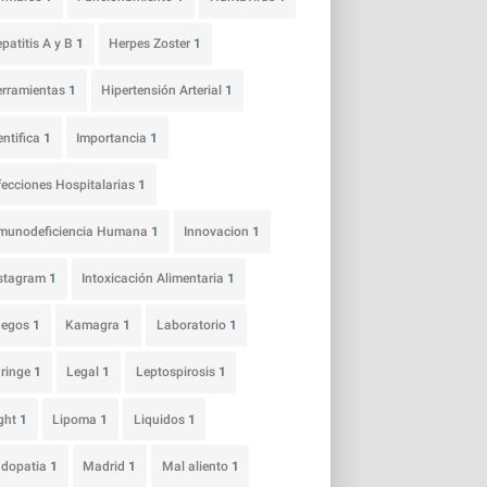
patitis A y B
1
Herpes Zoster
1
rramientas
1
Hipertensión Arterial
1
entifica
1
Importancia
1
fecciones Hospitalarias
1
munodeficiencia Humana
1
Innovacion
1
nstagram
1
Intoxicación Alimentaria
1
uegos
1
Kamagra
1
Laboratorio
1
ringe
1
Legal
1
Leptospirosis
1
ght
1
Lipoma
1
Liquidos
1
udopatia
1
Madrid
1
Mal aliento
1