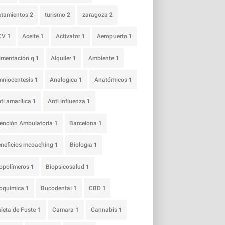
atamientos
2
turismo
2
zaragoza
2
CV
1
Aceite
1
Activator
1
Aeropuerto
1
imentación q
1
Alquiler
1
Ambiente
1
niocentesis
1
Analogica
1
Anatómicos
1
ti amarílica
1
Anti influenza
1
ención Ambulatoria
1
Barcelona
1
neficios mcoaching
1
Biologia
1
opolímeros
1
Biopsicosalud
1
ioquimica
1
Bucodental
1
CBD
1
leta de Fuste
1
Camara
1
Cannabis
1