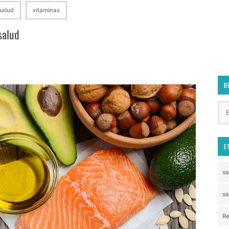
salud
vitaminas
salud
B
E
s
sa
Re