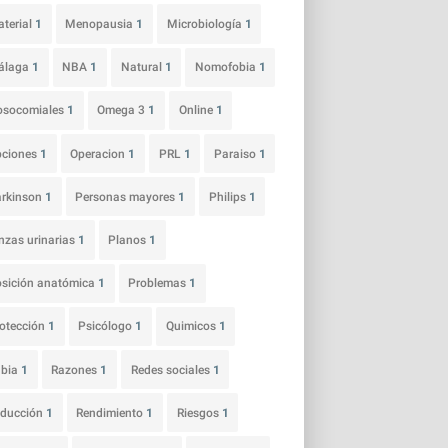
terial
1
Menopausia
1
Microbiología
1
álaga
1
NBA
1
Natural
1
Nomofobia
1
osocomiales
1
Omega 3
1
Online
1
pciones
1
Operacion
1
PRL
1
Paraiso
1
arkinson
1
Personas mayores
1
Philips
1
nzas urinarias
1
Planos
1
sición anatómica
1
Problemas
1
otección
1
Psicólogo
1
Quimicos
1
abia
1
Razones
1
Redes sociales
1
educción
1
Rendimiento
1
Riesgos
1