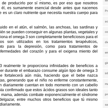
M
de producirlo por sí mismo, es por eso que nosotros
 él, es sumamente esencial desde antes que nacemos
P
 es un claro nutriente que necesita nuestra cuerpo para
ac
ido en el atún, el salmón, las anchoas, las sardinas y
ién se pueden conseguir en algunas plantas, vegetales y
co
rciona el omega 3 son completamente beneficiosos para el
s son utilizados en los tratamientos terapéuticos,
di
to para la depresión, como para tratamientos de
enfermedades del corazón y para el oxigena miento del
e
gi
ealmente le proporciona infinidades de beneficios a
ujer durante el embarazo consume algún tipo de omega 3
in
 se fortalecerá aún más, haciendo que el bebe nazca
ltas, generando que el niño no enferme constantemente,
ma
 diariamente cuentan en todo momento con un cabello
esta confirmado que estos ácidos grasos son ideales tanto
 de mama, además combate exponencialmente el síndrome
pr
delgazar, entre muchos otros beneficios que tú mismo
diariamente.
s