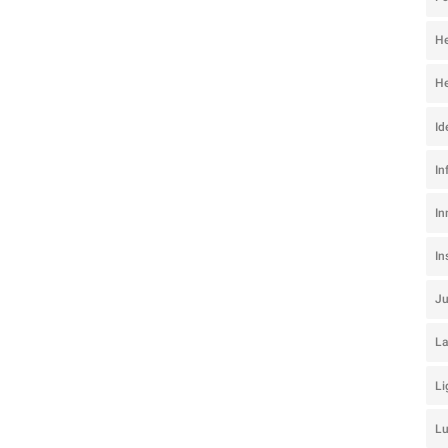
He
He
Id
In
In
I
J
La
Li
L