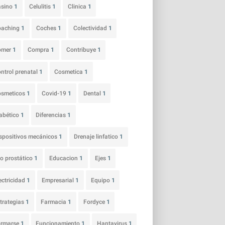
asino
1
Celulitis
1
Clinica
1
oaching
1
Coches
1
Colectividad
1
omer
1
Compra
1
Contribuye
1
ntrol prenatal
1
Cosmetica
1
osmeticos
1
Covid-19
1
Dental
1
abético
1
Diferencias
1
spositivos mecánicos
1
Drenaje linfatico
1
o prostático
1
Educacion
1
Ejes
1
ectricidad
1
Empresarial
1
Equipo
1
trategias
1
Farmacia
1
Fordyce
1
ormarse
1
Funcionamiento
1
Hantavirus
1