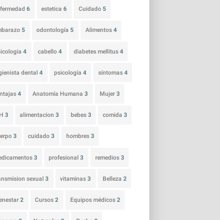
nfermedad
6
estetica
6
Cuidado
5
mbarazo
5
odontología
5
Alimentos
4
icologia
4
cabello
4
diabetes mellitus
4
gienista dental
4
psicología
4
síntomas
4
ntajas
4
Anatomía Humana
3
Mujer
3
IH
3
alimentacion
3
bebes
3
comida
3
uerpo
3
cuidado
3
hombres
3
edicamentos
3
profesional
3
remedios
3
ansmision sexual
3
vitaminas
3
Belleza
2
enestar
2
Cursos
2
Equipos médicos
2