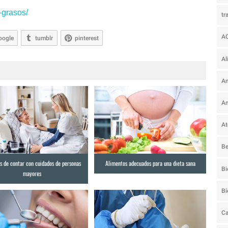
-grasos/
tr
A
oogle
tumblr
pinterest
Al
Am
An
At
Be
s de contar con cuidados de personas
Alimentos adecuados para una dieta sana
Bi
mayores
B
Ca