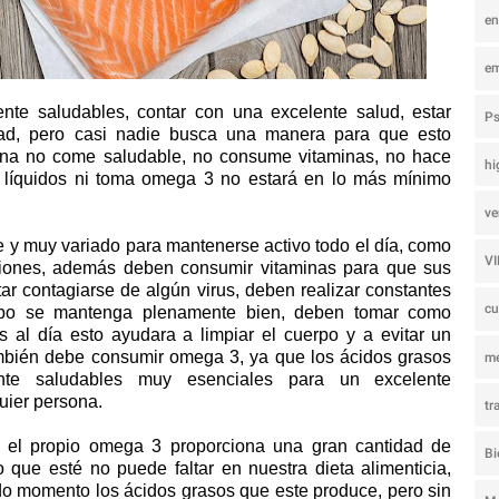
e
e
nte saludables, contar con una excelente salud, estar
Ps
dad, pero casi nadie busca una manera para que esto
sona no come saludable, no consume vitaminas, no hace
hi
es líquidos ni toma omega 3 no estará en lo más mínimo
ve
 y muy variado para mantenerse activo todo el día, como
V
ciones, además deben consumir vitaminas para que sus
tar contagiarse de algún virus, deben realizar constantes
c
erpo se mantenga plenamente bien, deben tomar como
os al día esto ayudara a limpiar el cuerpo y a evitar un
ambién debe consumir omega 3, ya que los ácidos grasos
m
e saludables muy esenciales para un excelente
uier persona.
tr
el propio omega 3 proporciona una gran cantidad de
Bi
o que esté no puede faltar en nuestra dieta alimenticia,
o momento los ácidos grasos que este produce, pero sin