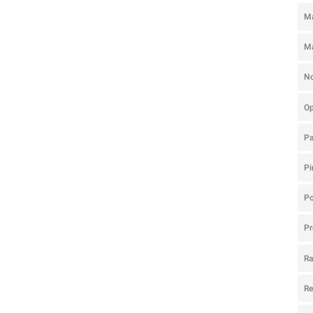
Ma
M
N
O
P
Pi
Po
Pr
R
R