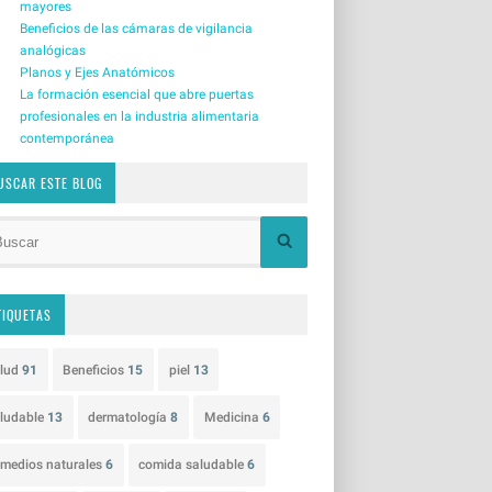
mayores
Beneficios de las cámaras de vigilancia
analógicas
Planos y Ejes Anatómicos
La formación esencial que abre puertas
profesionales en la industria alimentaria
contemporánea
USCAR ESTE BLOG
TIQUETAS
alud
91
Beneficios
15
piel
13
ludable
13
dermatología
8
Medicina
6
medios naturales
6
comida saludable
6