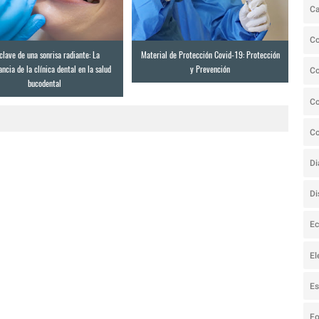
C
C
clave de una sonrisa radiante: La
Material de Protección Covid-19: Protección
ncia de la clínica dental en la salud
y Prevención
C
bucodental
Co
C
Di
Di
Ec
El
Es
F