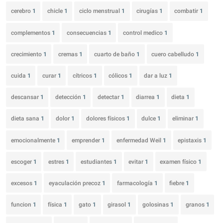
cerebro
1
chicle
1
ciclo menstrual
1
cirugías
1
combatir
1
complementos
1
consecuencias
1
control medico
1
crecimiento
1
cremas
1
cuarto de baño
1
cuero cabelludo
1
cuida
1
curar
1
cítricos
1
cólicos
1
dar a luz
1
descansar
1
detección
1
detectar
1
diarrea
1
dieta
1
dieta sana
1
dolor
1
dolores físicos
1
dulce
1
eliminar
1
emocionalmente
1
emprender
1
enfermedad Weil
1
epistaxis
1
escoger
1
estres
1
estudiantes
1
evitar
1
examen físico
1
excesos
1
eyaculación precoz
1
farmacología
1
fiebre
1
funcion
1
física
1
gato
1
girasol
1
golosinas
1
granos
1