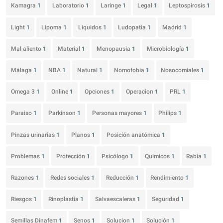
Kamagra
1
Laboratorio
1
Laringe
1
Legal
1
Leptospirosis
1
Light
1
Lipoma
1
Liquidos
1
Ludopatia
1
Madrid
1
Mal aliento
1
Material
1
Menopausia
1
Microbiología
1
Málaga
1
NBA
1
Natural
1
Nomofobia
1
Nosocomiales
1
Omega 3
1
Online
1
Opciones
1
Operacion
1
PRL
1
Paraiso
1
Parkinson
1
Personas mayores
1
Philips
1
Pinzas urinarias
1
Planos
1
Posición anatómica
1
Problemas
1
Protección
1
Psicólogo
1
Quimicos
1
Rabia
1
Razones
1
Redes sociales
1
Reducción
1
Rendimiento
1
Riesgos
1
Rinoplastia
1
Salvaescaleras
1
Seguridad
1
Semillas Dinafem
1
Senos
1
Solucion
1
Solución
1