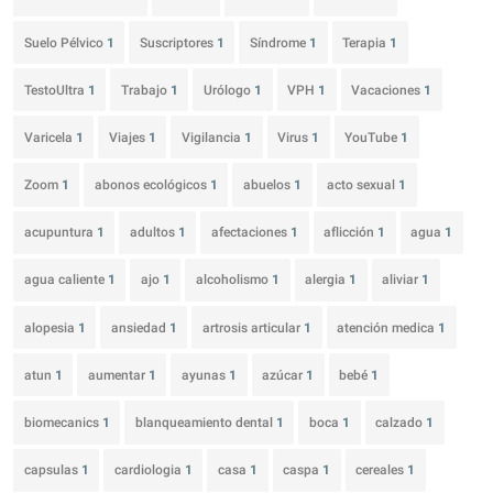
Suelo Pélvico
1
Suscriptores
1
Síndrome
1
Terapia
1
TestoUltra
1
Trabajo
1
Urólogo
1
VPH
1
Vacaciones
1
Varicela
1
Viajes
1
Vigilancia
1
Virus
1
YouTube
1
Zoom
1
abonos ecológicos
1
abuelos
1
acto sexual
1
acupuntura
1
adultos
1
afectaciones
1
aflicción
1
agua
1
agua caliente
1
ajo
1
alcoholismo
1
alergia
1
aliviar
1
alopesia
1
ansiedad
1
artrosis articular
1
atención medica
1
atun
1
aumentar
1
ayunas
1
azúcar
1
bebé
1
biomecanics
1
blanqueamiento dental
1
boca
1
calzado
1
capsulas
1
cardiologia
1
casa
1
caspa
1
cereales
1