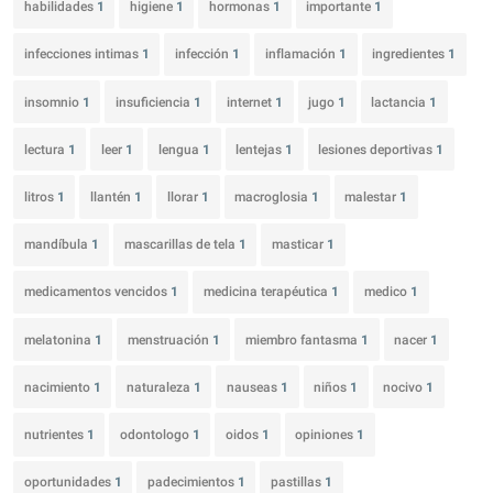
habilidades
1
higiene
1
hormonas
1
importante
1
infecciones intimas
1
infección
1
inflamación
1
ingredientes
1
insomnio
1
insuficiencia
1
internet
1
jugo
1
lactancia
1
lectura
1
leer
1
lengua
1
lentejas
1
lesiones deportivas
1
litros
1
llantén
1
llorar
1
macroglosia
1
malestar
1
mandíbula
1
mascarillas de tela
1
masticar
1
medicamentos vencidos
1
medicina terapéutica
1
medico
1
melatonina
1
menstruación
1
miembro fantasma
1
nacer
1
nacimiento
1
naturaleza
1
nauseas
1
niños
1
nocivo
1
nutrientes
1
odontologo
1
oidos
1
opiniones
1
oportunidades
1
padecimientos
1
pastillas
1