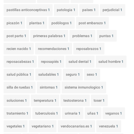
pastillas anticonceptivas
1
patologia
1
países
1
perjudicial
1
picazón
1
plantas
1
podólogos
1
post embarazo
1
post parto
1
primeras palabras
1
problemas
1
puntas
1
recien nacido
1
recomendaciones
1
reposabrazos
1
reposacabezas
1
reposapiés
1
salud dental
1
salud hombre
1
salud pública
1
saludables
1
seguro
1
sexo
1
silla de ruedas
1
sintomas
1
sistema inmunologico
1
soluciones
1
temperatura
1
testosterona
1
toser
1
tratamiento
1
tuberculosis
1
urinaria
1
uñas
1
veganos
1
vegetales
1
vegetariano
1
vendocanarias.es
1
venezuela
1