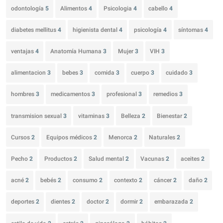
odontología
5
Alimentos
4
Psicologia
4
cabello
4
diabetes mellitus
4
higienista dental
4
psicología
4
síntomas
4
ventajas
4
Anatomía Humana
3
Mujer
3
VIH
3
alimentacion
3
bebes
3
comida
3
cuerpo
3
cuidado
3
hombres
3
medicamentos
3
profesional
3
remedios
3
transmision sexual
3
vitaminas
3
Belleza
2
Bienestar
2
Cursos
2
Equipos médicos
2
Menorca
2
Naturales
2
Pecho
2
Productos
2
Salud mental
2
Vacunas
2
aceites
2
acné
2
bebés
2
consumo
2
contexto
2
cáncer
2
daño
2
deportes
2
dientes
2
doctor
2
dormir
2
embarazada
2