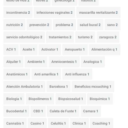
estilo de vida
2
estrés
2
ginecóloga
2
hábitos
2
incontinencia
2
infecciones vaginales
2
mascarilla revitalizante
2
nutrición
2
prevención
2
problema
2
salud bucal
2
sano
2
servicio odontológico
2
tratamientos
2
turismo
2
zaragoza
2
ACV
1
Aceite
1
Activator
1
Aeropuerto
1
Alimentación q
1
Alquiler
1
Ambiente
1
Amniocentesis
1
Analogica
1
Anatómicos
1
Anti amarílica
1
Anti influenza
1
Atención Ambulatoria
1
Barcelona
1
Beneficios mcoaching
1
Biologia
1
Biopolímeros
1
Biopsicosalud
1
Bioquimica
1
Bucodental
1
CBD
1
Caleta de Fuste
1
Camara
1
Cannabis
1
Casino
1
Celulitis
1
Clinica
1
Coaching
1