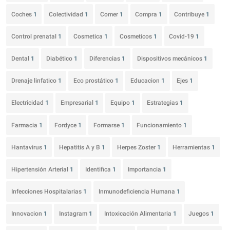
Coches
1
Colectividad
1
Comer
1
Compra
1
Contribuye
1
Control prenatal
1
Cosmetica
1
Cosmeticos
1
Covid-19
1
Dental
1
Diabético
1
Diferencias
1
Dispositivos mecánicos
1
Drenaje linfatico
1
Eco prostático
1
Educacion
1
Ejes
1
Electricidad
1
Empresarial
1
Equipo
1
Estrategias
1
Farmacia
1
Fordyce
1
Formarse
1
Funcionamiento
1
Hantavirus
1
Hepatitis A y B
1
Herpes Zoster
1
Herramientas
1
Hipertensión Arterial
1
Identifica
1
Importancia
1
Infecciones Hospitalarias
1
Inmunodeficiencia Humana
1
Innovacion
1
Instagram
1
Intoxicación Alimentaria
1
Juegos
1