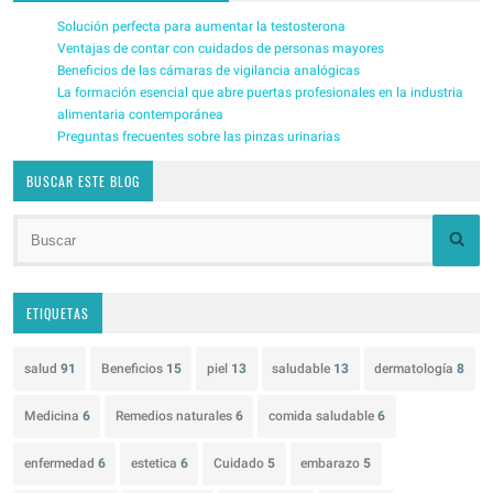
Solución perfecta para aumentar la testosterona
Ventajas de contar con cuidados de personas mayores
Beneficios de las cámaras de vigilancia analógicas
La formación esencial que abre puertas profesionales en la industria
alimentaria contemporánea
Preguntas frecuentes sobre las pinzas urinarias
BUSCAR ESTE BLOG
ETIQUETAS
salud
91
Beneficios
15
piel
13
saludable
13
dermatología
8
Medicina
6
Remedios naturales
6
comida saludable
6
enfermedad
6
estetica
6
Cuidado
5
embarazo
5