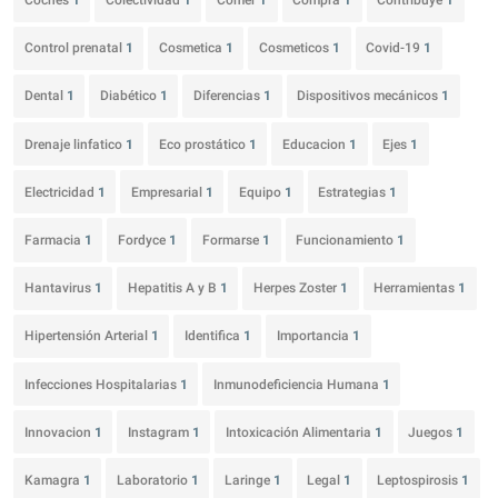
Coches
1
Colectividad
1
Comer
1
Compra
1
Contribuye
1
Control prenatal
1
Cosmetica
1
Cosmeticos
1
Covid-19
1
Dental
1
Diabético
1
Diferencias
1
Dispositivos mecánicos
1
Drenaje linfatico
1
Eco prostático
1
Educacion
1
Ejes
1
Electricidad
1
Empresarial
1
Equipo
1
Estrategias
1
Farmacia
1
Fordyce
1
Formarse
1
Funcionamiento
1
Hantavirus
1
Hepatitis A y B
1
Herpes Zoster
1
Herramientas
1
Hipertensión Arterial
1
Identifica
1
Importancia
1
Infecciones Hospitalarias
1
Inmunodeficiencia Humana
1
Innovacion
1
Instagram
1
Intoxicación Alimentaria
1
Juegos
1
Kamagra
1
Laboratorio
1
Laringe
1
Legal
1
Leptospirosis
1