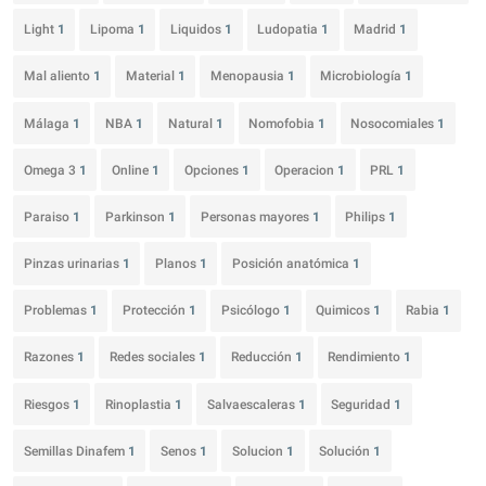
Light
1
Lipoma
1
Liquidos
1
Ludopatia
1
Madrid
1
Mal aliento
1
Material
1
Menopausia
1
Microbiología
1
Málaga
1
NBA
1
Natural
1
Nomofobia
1
Nosocomiales
1
Omega 3
1
Online
1
Opciones
1
Operacion
1
PRL
1
Paraiso
1
Parkinson
1
Personas mayores
1
Philips
1
Pinzas urinarias
1
Planos
1
Posición anatómica
1
Problemas
1
Protección
1
Psicólogo
1
Quimicos
1
Rabia
1
Razones
1
Redes sociales
1
Reducción
1
Rendimiento
1
Riesgos
1
Rinoplastia
1
Salvaescaleras
1
Seguridad
1
Semillas Dinafem
1
Senos
1
Solucion
1
Solución
1