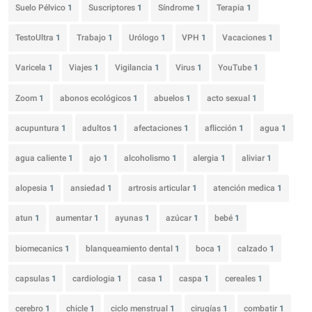
Suelo Pélvico
1
Suscriptores
1
Síndrome
1
Terapia
1
TestoUltra
1
Trabajo
1
Urólogo
1
VPH
1
Vacaciones
1
Varicela
1
Viajes
1
Vigilancia
1
Virus
1
YouTube
1
Zoom
1
abonos ecológicos
1
abuelos
1
acto sexual
1
acupuntura
1
adultos
1
afectaciones
1
aflicción
1
agua
1
agua caliente
1
ajo
1
alcoholismo
1
alergia
1
aliviar
1
alopesia
1
ansiedad
1
artrosis articular
1
atención medica
1
atun
1
aumentar
1
ayunas
1
azúcar
1
bebé
1
biomecanics
1
blanqueamiento dental
1
boca
1
calzado
1
capsulas
1
cardiologia
1
casa
1
caspa
1
cereales
1
cerebro
1
chicle
1
ciclo menstrual
1
cirugías
1
combatir
1