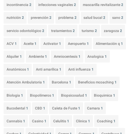
incontinencia
2
infecciones vaginales
2
mascarilla revitalizante
2
nutrición
2
prevención
2
problema
2
salud bucal
2
sano
2
servicio odontológico
2
tratamientos
2
turismo
2
zaragoza
2
ACV
1
Aceite
1
Activator
1
Aeropuerto
1
Alimentación q
1
Alquiler
1
Ambiente
1
Amniocentesis
1
Analogica
1
Anatómicos
1
Anti amarílica
1
Anti influenza
1
Atención Ambulatoria
1
Barcelona
1
Beneficios mcoaching
1
Biologia
1
Biopolímeros
1
Biopsicosalud
1
Bioquimica
1
Bucodental
1
CBD
1
Caleta de Fuste
1
Camara
1
Cannabis
1
Casino
1
Celulitis
1
Clinica
1
Coaching
1