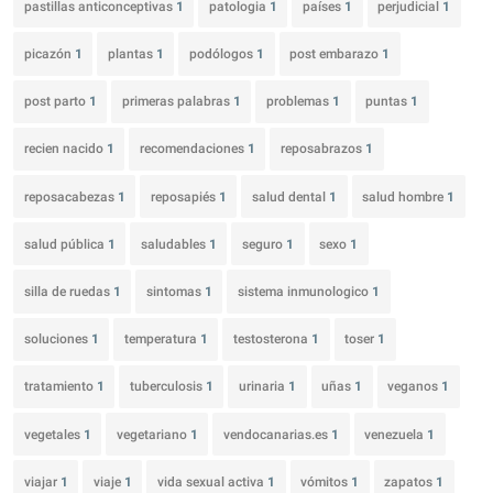
pastillas anticonceptivas
1
patologia
1
países
1
perjudicial
1
picazón
1
plantas
1
podólogos
1
post embarazo
1
post parto
1
primeras palabras
1
problemas
1
puntas
1
recien nacido
1
recomendaciones
1
reposabrazos
1
reposacabezas
1
reposapiés
1
salud dental
1
salud hombre
1
salud pública
1
saludables
1
seguro
1
sexo
1
silla de ruedas
1
sintomas
1
sistema inmunologico
1
soluciones
1
temperatura
1
testosterona
1
toser
1
tratamiento
1
tuberculosis
1
urinaria
1
uñas
1
veganos
1
vegetales
1
vegetariano
1
vendocanarias.es
1
venezuela
1
viajar
1
viaje
1
vida sexual activa
1
vómitos
1
zapatos
1