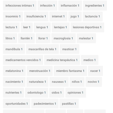
infecciones intimas
1
infección
1
inflamación
1
ingredientes
1
insomnio
1
insuficiencia
1
internet
1
jugo
1
lactancia
1
lectura
1
leer
1
lengua
1
lentejas
1
lesiones deportivas
1
litros
1
llantén
1
llorar
1
macroglosia
1
malestar
1
mandíbula
1
mascarillas de tela
1
masticar
1
medicamentos vencidos
1
medicina terapéutica
1
medico
1
melatonina
1
menstruación
1
miembro fantasma
1
nacer
1
nacimiento
1
naturaleza
1
nauseas
1
niños
1
nocivo
1
nutrientes
1
odontologo
1
oidos
1
opiniones
1
oportunidades
1
padecimientos
1
pastillas
1