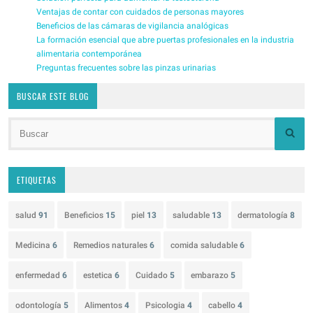
Ventajas de contar con cuidados de personas mayores
Beneficios de las cámaras de vigilancia analógicas
La formación esencial que abre puertas profesionales en la industria
alimentaria contemporánea
Preguntas frecuentes sobre las pinzas urinarias
BUSCAR ESTE BLOG
ETIQUETAS
salud
91
Beneficios
15
piel
13
saludable
13
dermatología
8
Medicina
6
Remedios naturales
6
comida saludable
6
enfermedad
6
estetica
6
Cuidado
5
embarazo
5
odontología
5
Alimentos
4
Psicologia
4
cabello
4