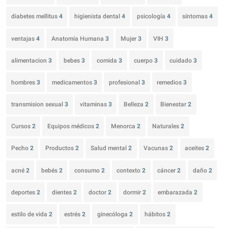
diabetes mellitus
4
higienista dental
4
psicología
4
síntomas
4
ventajas
4
Anatomía Humana
3
Mujer
3
VIH
3
alimentacion
3
bebes
3
comida
3
cuerpo
3
cuidado
3
hombres
3
medicamentos
3
profesional
3
remedios
3
transmision sexual
3
vitaminas
3
Belleza
2
Bienestar
2
Cursos
2
Equipos médicos
2
Menorca
2
Naturales
2
Pecho
2
Productos
2
Salud mental
2
Vacunas
2
aceites
2
acné
2
bebés
2
consumo
2
contexto
2
cáncer
2
daño
2
deportes
2
dientes
2
doctor
2
dormir
2
embarazada
2
estilo de vida
2
estrés
2
ginecóloga
2
hábitos
2