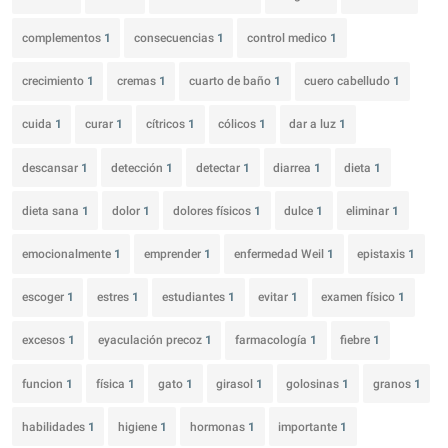
complementos
1
consecuencias
1
control medico
1
crecimiento
1
cremas
1
cuarto de baño
1
cuero cabelludo
1
cuida
1
curar
1
cítricos
1
cólicos
1
dar a luz
1
descansar
1
detección
1
detectar
1
diarrea
1
dieta
1
dieta sana
1
dolor
1
dolores físicos
1
dulce
1
eliminar
1
emocionalmente
1
emprender
1
enfermedad Weil
1
epistaxis
1
escoger
1
estres
1
estudiantes
1
evitar
1
examen físico
1
excesos
1
eyaculación precoz
1
farmacología
1
fiebre
1
funcion
1
física
1
gato
1
girasol
1
golosinas
1
granos
1
habilidades
1
higiene
1
hormonas
1
importante
1