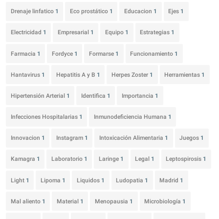
Drenaje linfatico
1
Eco prostático
1
Educacion
1
Ejes
1
Electricidad
1
Empresarial
1
Equipo
1
Estrategias
1
Farmacia
1
Fordyce
1
Formarse
1
Funcionamiento
1
Hantavirus
1
Hepatitis A y B
1
Herpes Zoster
1
Herramientas
1
Hipertensión Arterial
1
Identifica
1
Importancia
1
Infecciones Hospitalarias
1
Inmunodeficiencia Humana
1
Innovacion
1
Instagram
1
Intoxicación Alimentaria
1
Juegos
1
Kamagra
1
Laboratorio
1
Laringe
1
Legal
1
Leptospirosis
1
Light
1
Lipoma
1
Liquidos
1
Ludopatia
1
Madrid
1
Mal aliento
1
Material
1
Menopausia
1
Microbiología
1