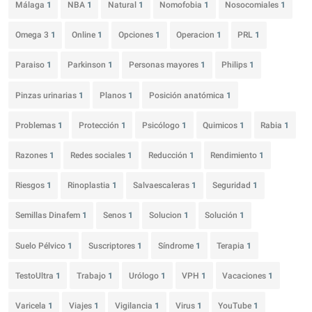
Málaga
1
NBA
1
Natural
1
Nomofobia
1
Nosocomiales
1
Omega 3
1
Online
1
Opciones
1
Operacion
1
PRL
1
Paraiso
1
Parkinson
1
Personas mayores
1
Philips
1
Pinzas urinarias
1
Planos
1
Posición anatómica
1
Problemas
1
Protección
1
Psicólogo
1
Quimicos
1
Rabia
1
Razones
1
Redes sociales
1
Reducción
1
Rendimiento
1
Riesgos
1
Rinoplastia
1
Salvaescaleras
1
Seguridad
1
Semillas Dinafem
1
Senos
1
Solucion
1
Solución
1
Suelo Pélvico
1
Suscriptores
1
Síndrome
1
Terapia
1
TestoUltra
1
Trabajo
1
Urólogo
1
VPH
1
Vacaciones
1
Varicela
1
Viajes
1
Vigilancia
1
Virus
1
YouTube
1