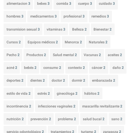
alimentacion
3
bebes
3
comida
3
cuerpo
3
cuidado
3
hombres
3
medicamentos
3
profesional
3
remedios
3
transmision sexual
3
vitaminas
3
Belleza
2
Bienestar
2
Cursos
2
Equipos médicos
2
Menorca
2
Naturales
2
Pecho
2
Productos
2
Salud mental
2
Vacunas
2
aceites
2
acné
2
bebés
2
consumo
2
contexto
2
cáncer
2
daño
2
deportes
2
dientes
2
doctor
2
dormir
2
embarazada
2
estilo de vida
2
estrés
2
ginecóloga
2
hábitos
2
incontinencia
2
infecciones vaginales
2
mascarilla revitalizante
2
nutrición
2
prevención
2
problema
2
salud bucal
2
sano
2
servicio odontológico
2
tratamientos
2
turismo
2
zaragoza
2