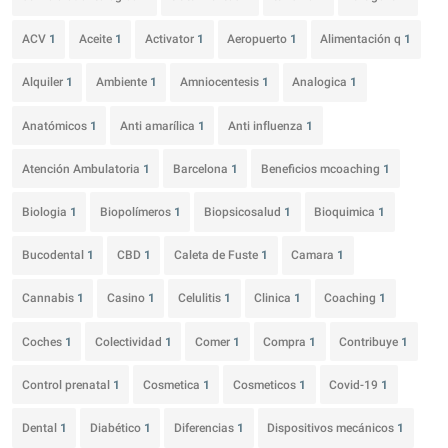
ACV
1
Aceite
1
Activator
1
Aeropuerto
1
Alimentación q
1
Alquiler
1
Ambiente
1
Amniocentesis
1
Analogica
1
Anatómicos
1
Anti amarílica
1
Anti influenza
1
Atención Ambulatoria
1
Barcelona
1
Beneficios mcoaching
1
Biologia
1
Biopolímeros
1
Biopsicosalud
1
Bioquimica
1
Bucodental
1
CBD
1
Caleta de Fuste
1
Camara
1
Cannabis
1
Casino
1
Celulitis
1
Clinica
1
Coaching
1
Coches
1
Colectividad
1
Comer
1
Compra
1
Contribuye
1
Control prenatal
1
Cosmetica
1
Cosmeticos
1
Covid-19
1
Dental
1
Diabético
1
Diferencias
1
Dispositivos mecánicos
1