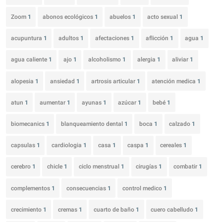
Zoom
1
abonos ecológicos
1
abuelos
1
acto sexual
1
acupuntura
1
adultos
1
afectaciones
1
aflicción
1
agua
1
agua caliente
1
ajo
1
alcoholismo
1
alergia
1
aliviar
1
alopesia
1
ansiedad
1
artrosis articular
1
atención medica
1
atun
1
aumentar
1
ayunas
1
azúcar
1
bebé
1
biomecanics
1
blanqueamiento dental
1
boca
1
calzado
1
capsulas
1
cardiologia
1
casa
1
caspa
1
cereales
1
cerebro
1
chicle
1
ciclo menstrual
1
cirugías
1
combatir
1
complementos
1
consecuencias
1
control medico
1
crecimiento
1
cremas
1
cuarto de baño
1
cuero cabelludo
1