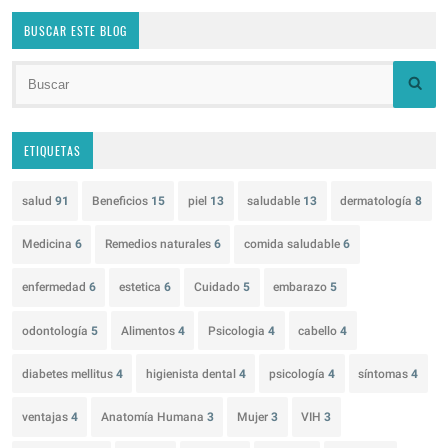
BUSCAR ESTE BLOG
ETIQUETAS
salud
91
Beneficios
15
piel
13
saludable
13
dermatología
8
Medicina
6
Remedios naturales
6
comida saludable
6
enfermedad
6
estetica
6
Cuidado
5
embarazo
5
odontología
5
Alimentos
4
Psicologia
4
cabello
4
diabetes mellitus
4
higienista dental
4
psicología
4
síntomas
4
ventajas
4
Anatomía Humana
3
Mujer
3
VIH
3