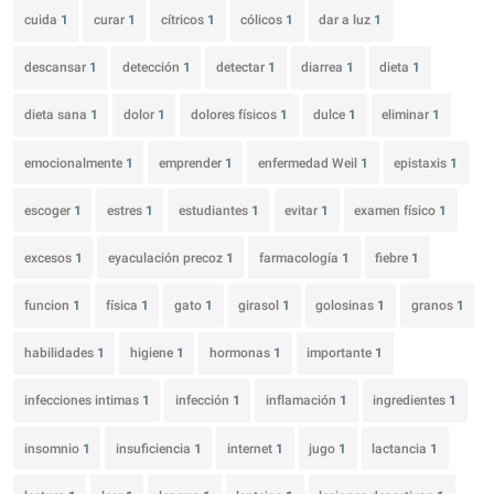
cuida
1
curar
1
cítricos
1
cólicos
1
dar a luz
1
descansar
1
detección
1
detectar
1
diarrea
1
dieta
1
dieta sana
1
dolor
1
dolores físicos
1
dulce
1
eliminar
1
emocionalmente
1
emprender
1
enfermedad Weil
1
epistaxis
1
escoger
1
estres
1
estudiantes
1
evitar
1
examen físico
1
excesos
1
eyaculación precoz
1
farmacología
1
fiebre
1
funcion
1
física
1
gato
1
girasol
1
golosinas
1
granos
1
habilidades
1
higiene
1
hormonas
1
importante
1
infecciones intimas
1
infección
1
inflamación
1
ingredientes
1
insomnio
1
insuficiencia
1
internet
1
jugo
1
lactancia
1