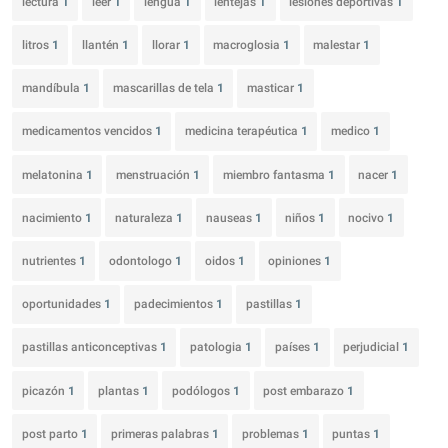
lectura
1
leer
1
lengua
1
lentejas
1
lesiones deportivas
1
litros
1
llantén
1
llorar
1
macroglosia
1
malestar
1
mandíbula
1
mascarillas de tela
1
masticar
1
medicamentos vencidos
1
medicina terapéutica
1
medico
1
melatonina
1
menstruación
1
miembro fantasma
1
nacer
1
nacimiento
1
naturaleza
1
nauseas
1
niños
1
nocivo
1
nutrientes
1
odontologo
1
oidos
1
opiniones
1
oportunidades
1
padecimientos
1
pastillas
1
pastillas anticonceptivas
1
patologia
1
países
1
perjudicial
1
picazón
1
plantas
1
podólogos
1
post embarazo
1
post parto
1
primeras palabras
1
problemas
1
puntas
1