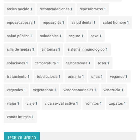
recien nacido
1
recomendaciones
1
reposabrazos
1
reposacabezas
1
reposapiés
1
salud dental
1
salud hombre
1
salud pública
1
saludables
1
seguro
1
sexo
1
silla de ruedas
1
sintomas
1
sistema inmunologico
1
soluciones
1
temperatura
1
testosterona
1
toser
1
tratamiento
1
tuberculosis
1
urinaria
1
uñas
1
veganos
1
vegetales
1
vegetariano
1
vendocanarias.es
1
venezuela
1
viajar
1
viaje
1
vida sexual activa
1
vómitos
1
zapatos
1
zonas intimas
1
ARCHIVO MÉDICO