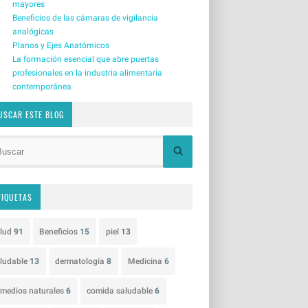
mayores
Beneficios de las cámaras de vigilancia
analógicas
Planos y Ejes Anatómicos
La formación esencial que abre puertas
profesionales en la industria alimentaria
contemporánea
USCAR ESTE BLOG
TIQUETAS
alud
91
Beneficios
15
piel
13
ludable
13
dermatología
8
Medicina
6
medios naturales
6
comida saludable
6