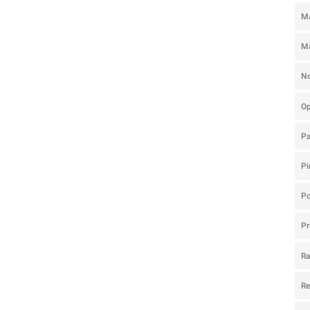
Ma
M
N
O
P
Pi
Po
Pr
R
R