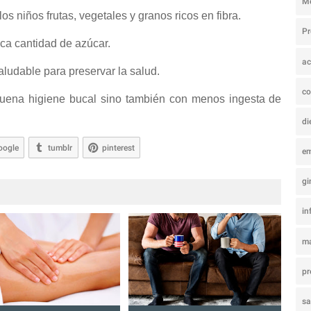
M
s niños frutas, vegetales y granos ricos en fibra.
P
ca cantidad de azúcar.
ac
aludable para preservar la salud.
co
buena higiene bucal sino también con menos ingesta de
di
oogle
tumblr
pinterest
e
gi
in
ma
pr
s