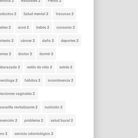
enorca
2
Naturales
2
Pecho
2
roductos
2
Salud mental
2
Vacunas
2
eites
2
acné
2
bebés
2
consumo
2
ntexto
2
cáncer
2
daño
2
deportes
2
entes
2
doctor
2
dormir
2
mbarazada
2
estilo de vida
2
estrés
2
necóloga
2
hábitos
2
incontinencia
2
fecciones vaginales
2
scarilla revitalizante
2
nutrición
2
evención
2
problema
2
salud bucal
2
ano
2
servicio odontológico
2