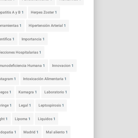
patitis A y B
1
Herpes Zoster
1
rramientas
1
Hipertensión Arterial
1
entifica
1
Importancia
1
fecciones Hospitalarias
1
munodeficiencia Humana
1
Innovacion
1
nstagram
1
Intoxicación Alimentaria
1
uegos
1
Kamagra
1
Laboratorio
1
ringe
1
Legal
1
Leptospirosis
1
ght
1
Lipoma
1
Liquidos
1
udopatia
1
Madrid
1
Mal aliento
1