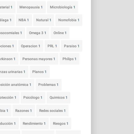
terial
1
Menopausia
1
Microbiología
1
álaga
1
NBA
1
Natural
1
Nomofobia
1
osocomiales
1
Omega 3
1
Online
1
pciones
1
Operacion
1
PRL
1
Paraiso
1
arkinson
1
Personas mayores
1
Philips
1
nzas urinarias
1
Planos
1
sición anatómica
1
Problemas
1
otección
1
Psicólogo
1
Quimicos
1
abia
1
Razones
1
Redes sociales
1
educción
1
Rendimiento
1
Riesgos
1