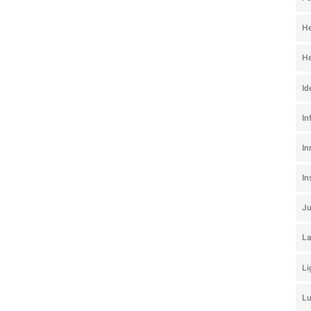
He
He
Id
In
In
I
J
La
Li
L