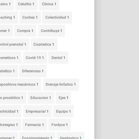
asino
1
Celulitis
1
Clinica
1
oaching
1
Coches
1
Colectividad
1
omer
1
Compra
1
Contribuye
1
ntrol prenatal
1
Cosmetica
1
osmeticos
1
Covid-19
1
Dental
1
abético
1
Diferencias
1
spositivos mecánicos
1
Drenaje linfatico
1
o prostático
1
Educacion
1
Ejes
1
ectricidad
1
Empresarial
1
Equipo
1
trategias
1
Farmacia
1
Fordyce
1
ormarse
1
Funcionamiento
1
Hantavirus
1