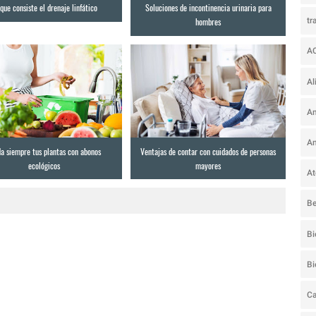
que consiste el drenaje linfático
Soluciones de incontinencia urinaria para
tr
hombres
A
Al
Am
An
da siempre tus plantas con abonos
Ventajas de contar con cuidados de personas
ecológicos
mayores
At
Be
Bi
B
Ca