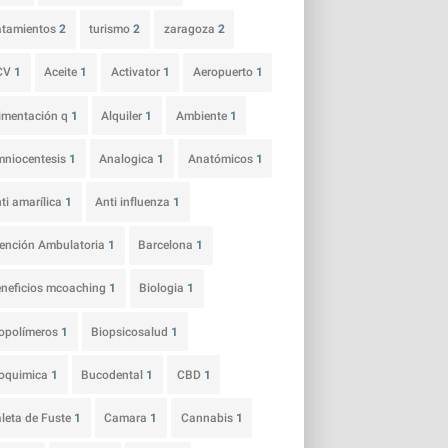
atamientos
2
turismo
2
zaragoza
2
CV
1
Aceite
1
Activator
1
Aeropuerto
1
imentación q
1
Alquiler
1
Ambiente
1
niocentesis
1
Analogica
1
Anatómicos
1
ti amarílica
1
Anti influenza
1
ención Ambulatoria
1
Barcelona
1
neficios mcoaching
1
Biologia
1
opolímeros
1
Biopsicosalud
1
ioquimica
1
Bucodental
1
CBD
1
leta de Fuste
1
Camara
1
Cannabis
1