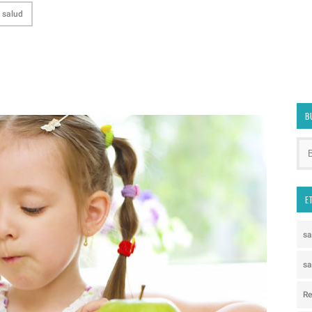
salud
B
E
s
sa
Re