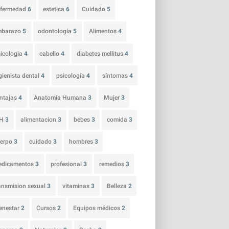
nfermedad
6
estetica
6
Cuidado
5
mbarazo
5
odontología
5
Alimentos
4
icologia
4
cabello
4
diabetes mellitus
4
gienista dental
4
psicología
4
síntomas
4
ntajas
4
Anatomía Humana
3
Mujer
3
IH
3
alimentacion
3
bebes
3
comida
3
uerpo
3
cuidado
3
hombres
3
edicamentos
3
profesional
3
remedios
3
ansmision sexual
3
vitaminas
3
Belleza
2
enestar
2
Cursos
2
Equipos médicos
2