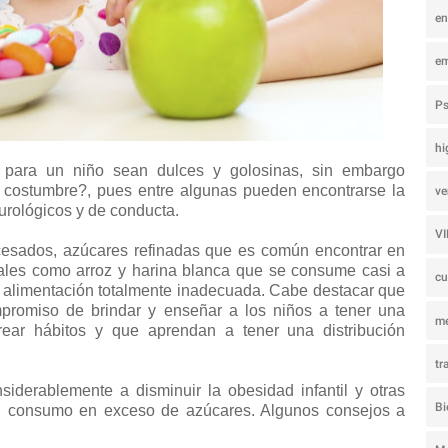
e
e
Ps
hi
 para un niño sean dulces y golosinas, sin embargo
costumbre?, pues entre algunas pueden encontrarse la
ve
urológicos y de conducta.
V
cesados, azúcares refinadas que es común encontrar en
tales como arroz y harina blanca que se consume casi a
c
una alimentación totalmente inadecuada. Cabe destacar que
mpromiso de brindar y enseñar a los niños a tener una
m
crear hábitos y que aprendan a tener una distribución
tr
nsiderablemente a disminuir la obesidad infantil y otras
Bi
l consumo en exceso de azúcares. Algunos consejos a