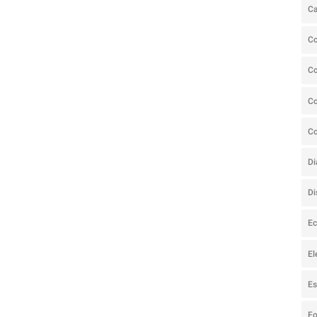
C
C
C
Co
C
Di
Di
Ec
El
Es
F