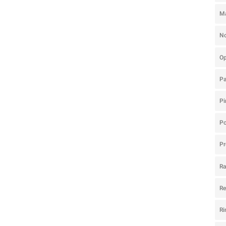
M
N
O
P
Pi
Po
Pr
R
R
Ri