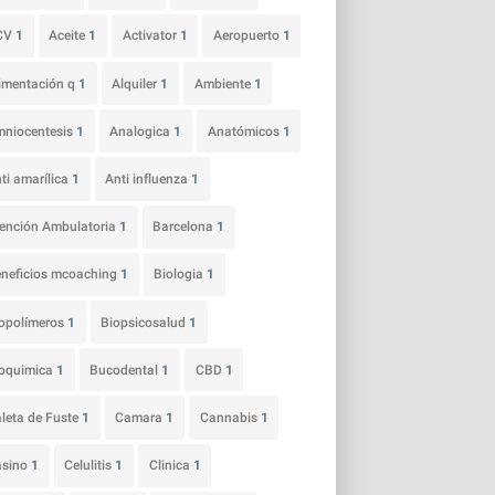
CV
1
Aceite
1
Activator
1
Aeropuerto
1
imentación q
1
Alquiler
1
Ambiente
1
niocentesis
1
Analogica
1
Anatómicos
1
ti amarílica
1
Anti influenza
1
ención Ambulatoria
1
Barcelona
1
neficios mcoaching
1
Biologia
1
opolímeros
1
Biopsicosalud
1
ioquimica
1
Bucodental
1
CBD
1
leta de Fuste
1
Camara
1
Cannabis
1
asino
1
Celulitis
1
Clinica
1