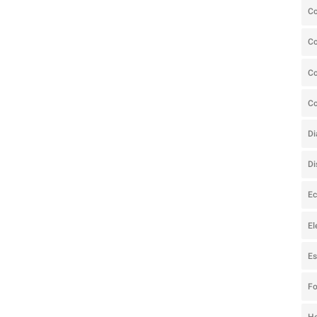
C
C
Co
C
Di
Di
Ec
El
Es
F