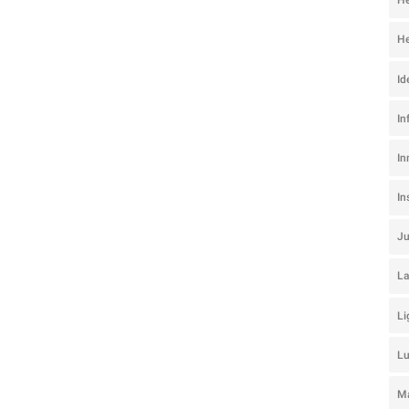
He
He
Id
In
In
I
J
La
Li
L
Ma