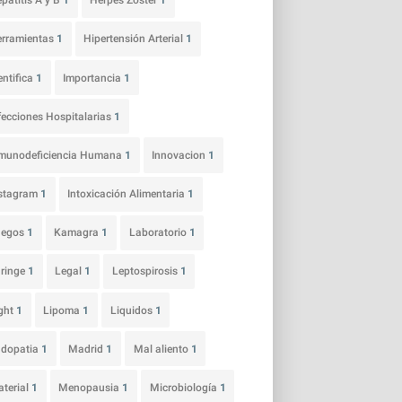
patitis A y B
1
Herpes Zoster
1
rramientas
1
Hipertensión Arterial
1
entifica
1
Importancia
1
fecciones Hospitalarias
1
munodeficiencia Humana
1
Innovacion
1
nstagram
1
Intoxicación Alimentaria
1
uegos
1
Kamagra
1
Laboratorio
1
ringe
1
Legal
1
Leptospirosis
1
ght
1
Lipoma
1
Liquidos
1
udopatia
1
Madrid
1
Mal aliento
1
terial
1
Menopausia
1
Microbiología
1