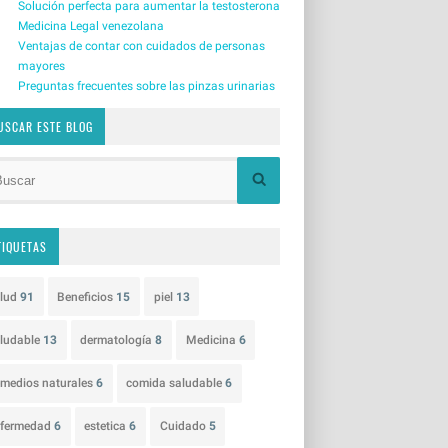
Solución perfecta para aumentar la testosterona
Medicina Legal venezolana
Ventajas de contar con cuidados de personas
mayores
Preguntas frecuentes sobre las pinzas urinarias
USCAR ESTE BLOG
TIQUETAS
alud
91
Beneficios
15
piel
13
ludable
13
dermatología
8
Medicina
6
medios naturales
6
comida saludable
6
nfermedad
6
estetica
6
Cuidado
5