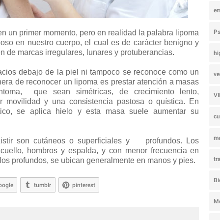
e
Ps
en un primer momento, pero en realidad la palabra lipoma
iposo en nuestro cuerpo, el cual es de carácter benigno y
ón de marcas irregulares, lunares y protuberancias.
hi
acios debajo de la piel ni tampoco se reconoce como un
ve
anera de reconocer un lipoma es prestar atención a masas
toma, que sean simétricas, de crecimiento lento,
V
 movilidad y una consistencia pastosa o quística. En
ico, se aplica hielo y esta masa suele aumentar su
c
m
istir son cutáneos o superficiales y profundos. Los
 cuello, hombros y espalda, y con menor frecuencia en
tr
 los profundos, se ubican generalmente en manos y pies.
Bi
oogle
tumblr
pinterest
M