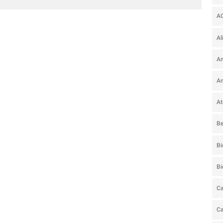
A
Al
Am
An
At
Be
Bi
B
Ca
C