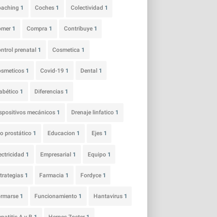
oaching
1
Coches
1
Colectividad
1
omer
1
Compra
1
Contribuye
1
ntrol prenatal
1
Cosmetica
1
osmeticos
1
Covid-19
1
Dental
1
abético
1
Diferencias
1
spositivos mecánicos
1
Drenaje linfatico
1
o prostático
1
Educacion
1
Ejes
1
ectricidad
1
Empresarial
1
Equipo
1
trategias
1
Farmacia
1
Fordyce
1
ormarse
1
Funcionamiento
1
Hantavirus
1