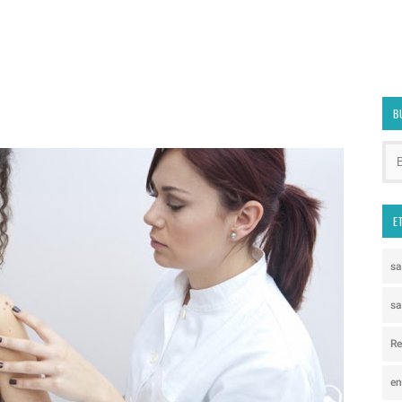
B
E
s
sa
Re
e