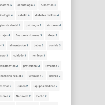
mbarazo
5
odontología
5
Alimentos
4
icologia
4
cabello
4
diabetes mellitus
4
gienista dental
4
psicología
4
síntomas
4
ntajas
4
Anatomía Humana
3
Mujer
3
IH
3
alimentacion
3
bebes
3
comida
3
uerpo
3
cuidado
3
hombres
3
edicamentos
3
profesional
3
remedios
3
ansmision sexual
3
vitaminas
3
Belleza
2
enestar
2
Cursos
2
Equipos médicos
2
enorca
2
Naturales
2
Pecho
2