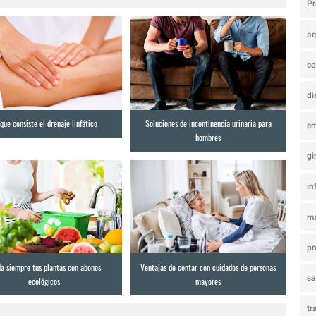
P
ac
co
di
que consiste el drenaje linfático
Soluciones de incontinencia urinaria para
e
hombres
gi
in
ma
pr
da siempre tus plantas con abonos
Ventajas de contar con cuidados de personas
s
ecológicos
mayores
tr