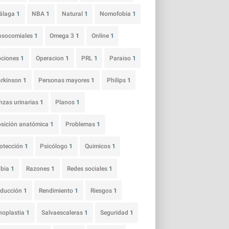
álaga
1
NBA
1
Natural
1
Nomofobia
1
osocomiales
1
Omega 3
1
Online
1
pciones
1
Operacion
1
PRL
1
Paraiso
1
arkinson
1
Personas mayores
1
Philips
1
nzas urinarias
1
Planos
1
sición anatómica
1
Problemas
1
otección
1
Psicólogo
1
Quimicos
1
abia
1
Razones
1
Redes sociales
1
educción
1
Rendimiento
1
Riesgos
1
noplastia
1
Salvaescaleras
1
Seguridad
1