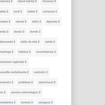
roductos
2
Salud mental
2
Vacunas
2
eites
2
acné
2
bebés
2
consumo
2
ntexto
2
cáncer
2
daño
2
deportes
2
entes
2
doctor
2
dormir
2
mbarazada
2
estilo de vida
2
estrés
2
necóloga
2
hábitos
2
incontinencia
2
fecciones vaginales
2
scarilla revitalizante
2
nutrición
2
evención
2
problema
2
salud bucal
2
ano
2
servicio odontológico
2
atamientos
2
turismo
2
zaragoza
2